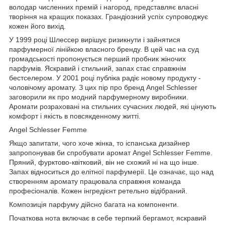
володар численних премій і нагород, представляє власні
творіння на кращих показах. Грандіозний успіх супроводжує
кожен його вихід.
У 1999 році Шлессер вирішує ризикнути і зайнятися
парфумерної лінійкою власного бренду. В цей час на суд
громадськості пропонується перший пробник жіночих
парфумів. Яскравий і стильний, запах стає справжнім
бестселером. У 2001 році публіка радіє новому продукту -
чоловічому аромату. З цих пір про бренд Angel Schlesser
заговорили як про модний парфумерному виробники.
Аромати розраховані на стильних сучасних людей, які цінують
комфорт і якість в повсякденному житті.
Angel Schlesser Femme
Якщо запитати, чого хоче жінка, то іспанська дизайнер
запропонував би спробувати аромат Angel Schlesser Femme.
Пряний, фурктово-квітковий, він не схожий ні на що інше.
Запах відноситься до елітної парфумерії. Це означає, що над
створенням аромату працювала справжня команда
професіоналів. Кожен інгредієнт ретельно відібраний.
Композиція парфуму дійсно багата на компоненти.
Початкова нота включає в себе терпкий бергамот, яскравий