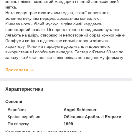
корінь ялівцю, соковитий мандарин і ніжний апельсиновий
квітка.
Нота серця грає екзотичним гедіон, свіжої деревиною,
зеленим пекучим перцем, ароматним конвалією.
Кінцева нота - білий мускус, зігріваючий кардамон,
неповторний шавлія. Ці переплетення невидимою вуаллю
лягають на шкіру, створюючи неповторний образ кожної жінки.
Парфуми вигідно підкреслює сильні сторони жіночого
характеру. Жіночий парфум підходить для щоденного
використання і особливих випадків. Тестер об'ємом 60 мл по
запаху і стійкості повністю відповідає повноцінному формату.
Приховати
Характеристики
Основні
Виробник
Angel Schlesser
Країна виробник
Об'єднані Арабські Емірати
Рік випуску
1999
Користувальницькі характеристики