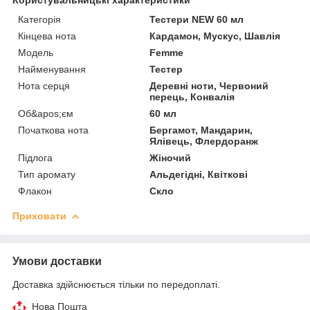
Категорія
Тестери NEW 60 мл
Кінцева нота
Кардамон, Мускус, Шавлія
Мoдель
Femme
Найменування
Тестер
Нота серця
Деревні ноти, Червоний
перець, Конвалія
Об&apos;єм
60 мл
Початкова нота
Бергамот, Мандарин,
Ялівець, Флердоранж
Підлога
Жіночий
Тип аромату
Альдегідні, Квіткові
Флакон
Скло
Приховати
Умови доставки
Доставка здійснюється тільки по передоплаті.
Нова Пошта