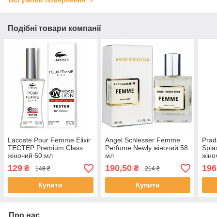
Подібні товари компанії
Lacoste Pour Femme Elixir
Angel Schlesser Femme
Prad
ТЕСТЕР Premium Class
Perfume Newly жіночий 58
Spl
жіночий 60 мл
мл
жіно
129
190,50
196
₴
₴
148 ₴
214 ₴
Купити
Купити
Про нас