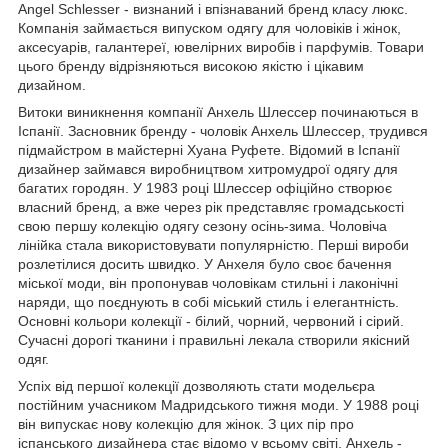
Angel Schlesser - визнаний і впізнаваний бренд класу люкс.
Компанія займається випуском одягу для чоловіків і жінок,
аксесуарів, галантереї, ювелірних виробів і парфумів. Товари
цього бренду відрізняються високою якістю і цікавим
дизайном.
Витоки виникнення компанії Анхель Шлессер починаються в
Іспанії. Засновник бренду - чоловік Анхель Шлессер, трудився
підмайстром в майстерні Хуана Руфете. Відомий в Іспанії
дизайнер займався виробництвом хитромудрої одягу для
багатих городян. У 1983 році Шлессер офіційно створює
власний бренд, а вже через рік представляє громадськості
свою першу колекцію одягу сезону осінь-зима. Чоловіча
лінійка стала використовувати популярністю. Перші вироби
розлетілися досить швидко. У Анхеля було своє бачення
міської моди, він пропонував чоловікам стильні і лаконічні
наряди, що поєднують в собі міський стиль і елегантність.
Основні кольори колекції - білий, чорний, червоний і сірий.
Сучасні дорогі тканини і правильні лекала створили якісний
одяг.
Успіх від першої колекції дозволяють стати модельєра
постійним учасником Мадридського тижня моди. У 1988 році
він випускає нову колекцію для жінок. З цих пір про
іспанського дизайнера стає відомо у всьому світі. Анхель -