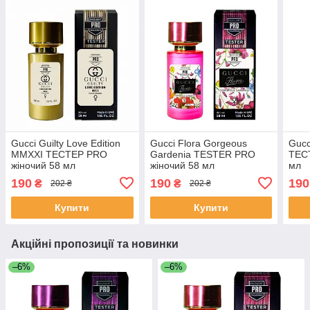
Gucci Guilty Love Edition
Gucci Flora Gorgeous
Gucc
MMXXI ТЕСТЕР PRO
Gardenia TESTER PRO
ТЕС
жіночий 58 мл
жіночий 58 мл
мл
190
190
190
₴
₴
202 ₴
202 ₴
Купити
Купити
Акційні пропозиції та новинки
–6%
–6%