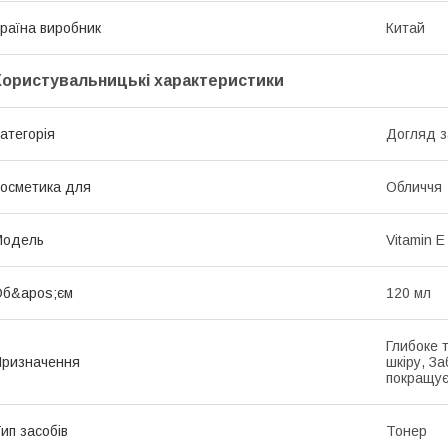
раїна виробник
Китай
Користувальницькі характеристики
атегорія
Догляд з
осметика для
Обличчя
Мoдель
Vitamin E 
Об&apos;єм
120 мл
Глибоке 
ризначення
шкіру, З
покращує
ип засобів
Тонер