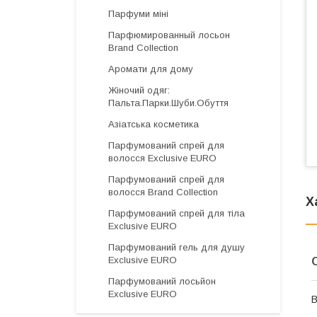
Парфуми міні
Парфюмированный лосьон
Brand Collection
Аромати для дому
Жіночий одяг:
Пальта.Парки.Шуби.Обуття
Азіатська косметика
Парфумований спрей для
волосся Exclusive EURO
Парфумований спрей для
волосся Brand Collection
Х
Парфумований спрей для тіла
Exclusive EURO
Парфумований гель для душу
Exclusive EURO
Парфумований лосьйон
Exclusive EURO
В