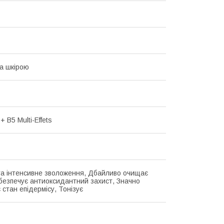
а шкірою
+ B5 Multi-Effets
та інтенсивне зволоження, Дбайливо очищає
абезпечує антиоксидантний захист, Значно
 стан епідермісу, Тонізує