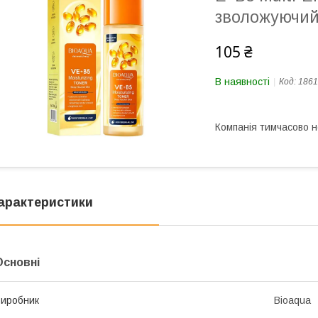
зволожуючий
105 ₴
В наявності
Код:
1861
Компанія тимчасово 
арактеристики
Основні
иробник
Bioaqua