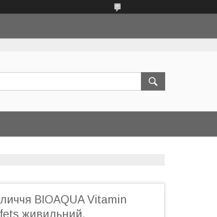
бличчя BIOAQUA Vitamin
ffets живильний,