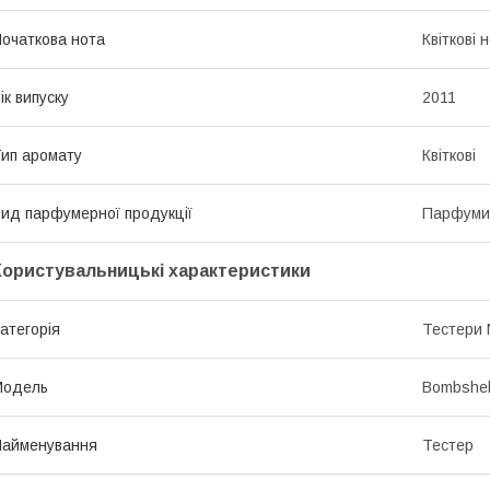
очаткова нота
Квіткові 
ік випуску
2011
ип аромату
Квіткові
ид парфумерної продукції
Парфуми
Користувальницькі характеристики
атегорія
Тестери
Мoдель
Bombshell
Найменування
Тестер