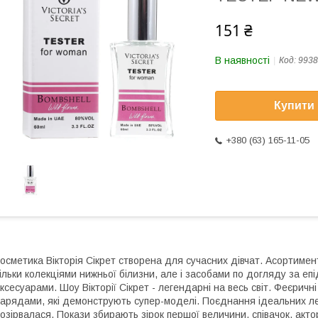
151 ₴
В наявності
Код:
9938
Купити
+380 (63) 165-11-05
осметика Вікторія Сікрет створена для сучасних дівчат. Асортиме
ільки колекціями нижньої білизни, але і засобами по догляду за еп
ксесуарами. Шоу Вікторії Сікрет - легендарні на весь світ. Феєри
арядами, які демонструють супер-моделі. Поєднання ідеальних ле
озірвалася. Покази збирають зірок першої величини, співачок, акт