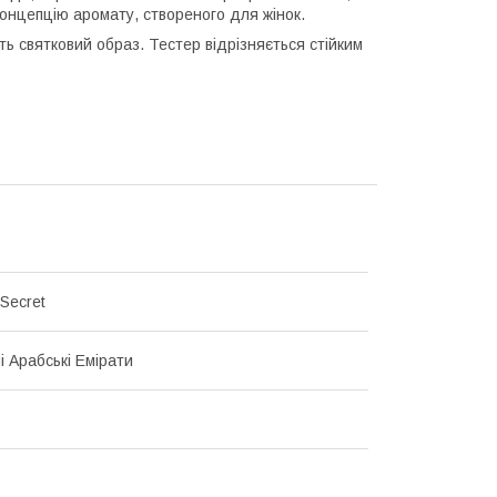
концепцію аромату, створеного для жінок.
 святковий образ. Тестер відрізняється стійким
 Secret
і Арабські Емірати