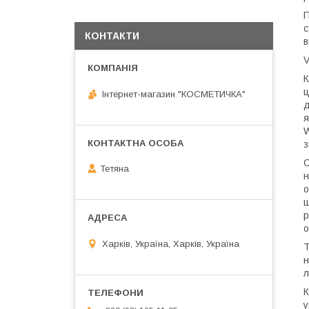
П
с
КОНТАКТИ
в
V
К
ц
Інтернет-магазин "КОСМЕТИЧКА"
д
я
W
з
С
Тетяна
н
о
ш
р
о
Харків, Україна, Харків, Україна
Т
н
л
К
у