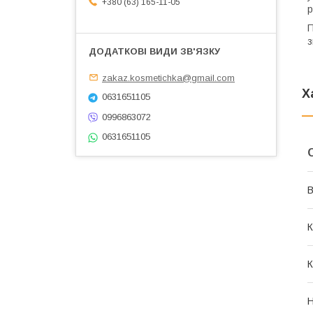
+380 (63) 165-11-05
р
П
з
zakaz.kosmetichka@gmail.com
Х
0631651105
0996863072
0631651105
В
К
К
Н