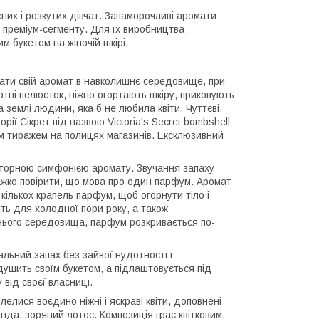
них і розкутих дівчат. Запаморочливі аромати
 преміум-сегменту. Для їх виробництва
м букетом на жіночій шкірі.
авати свій аромат в навколишнє середовище, при
отні пелюсток, ніжно огортають шкіру, приковують
 землі людини, яка б не любила квіти. Чуттєві,
орії Сікрет під назвою Victoria's Secret bombshell
им тиражем на полицях магазинів. Ексклюзивний
вторною симфонією аромату. Звучання запаху
 важко повірити, що мова про один парфум. Аромат
кількох крапель парфум, щоб огорнути тіло і
ть для холодної пори року, а також
ишнього середовища, парфум розкривається по-
льний запах без зайвої нудотності і
 душить своїм букетом, а підлаштовується під
від своєї власниці.
лися воєдино ніжні і яскраві квіти, доповнені
нда, зоряний лотос. Композиція грає квітковим,