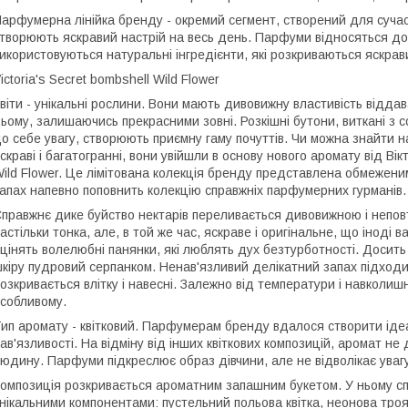
арфумерна лінійка бренду - окремий сегмент, створений для сучас
творюють яскравий настрій на весь день. Парфуми відносяться до
икористовуються натуральні інгредієнти, які розкриваються яскрави
ictoria's Secret bombshell Wild Flower
віти - унікальні рослини. Вони мають дивовижну властивість відд
ьому, залишаючись прекрасними зовні. Розкішні бутони, виткані з с
о себе увагу, створюють приємну гаму почуттів. Чи можна знайти на
скраві і багатогранні, вони увійшли в основу нового аромату від Вікт
ild Flower. Це лімітована колекція бренду представлена ​​обмежен
апах напевно поповнить колекцію справжніх парфумерних гурманів.
правжнє дике буйство нектарів переливається дивовижною і непо
астільки тонка, але, в той же час, яскраве і оригінальне, що іноді
цінять волелюбні панянки, які люблять дух безтурботності. Досить 
кіру пудровий серпанком. Ненав'язливий делікатний запах підходи
озкривається влітку і навесні. Залежно від температури і навкол
собливому.
ип аромату - квітковий. Парфумерам бренду вдалося створити ідеа
ав'язливості. На відміну від інших квіткових композицій, аромат не
юдину. Парфуми підкреслює образ дівчини, але не відволікає увагу 
омпозиція розкривається ароматним запашним букетом. У ньому спле
нікальними компонентами: пустельний польова квітка, неонова троя