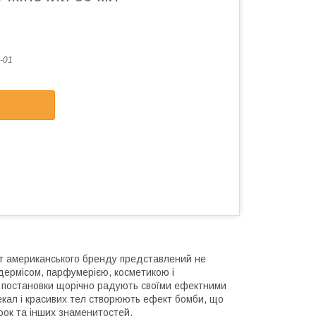
-01
нт американського бренду представлений не
ідермісом, парфумерією, косметикою і
чні постановки щорічно радують своїми ефектними
кал і красивих тел створюють ефект бомби, що
орок та інших знаменитостей.