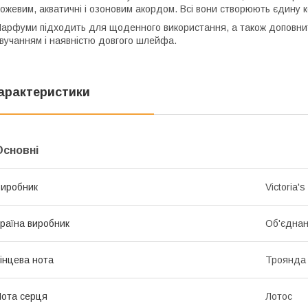
ожевим, акватичні і озоновим акордом. Всі вони створюють єдину 
арфуми підходить для щоденного використання, а також доповнить
вучанням і наявністю довгого шлейфа.
арактеристики
Основні
иробник
Victoria's
раїна виробник
Об'єднан
інцева нота
Троянда
ота серця
Лотос