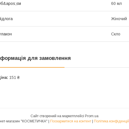
Об&apos;єм
60 мл
ідлога
Жіночий
Флакон
Скло
нформація для замовлення
іна:
151 ₴
Сайт створений на маркетплейсі
Prom.ua
Інтернет-магазин "КОСМЕТИЧКА" |
Поскаржитися на контент
|
Політика конфіденцій