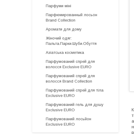
Парфуми міні
Парфюмированный лосьон
Brand Collection
Аромати для дому
Жіночий одяг:
Пальта.Парки.Шуби.Обуття
Азіатська косметика
Парфумований спрей для
волосся Exclusive EURO
Парфумований спрей для
волосся Brand Collection
Парфумований спрей для тіла
Exclusive EURO
Парфумований гель для душу
К
Exclusive EURO
т
Парфумований лосьйон
а
Exclusive EURO
н
р