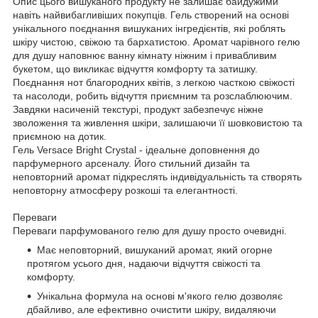
Опис цього вишуканого продукту не залишає байдужими
навіть найвибагливіших покупців. Гель створений на основі
унікального поєднання вишуканих інгредієнтів, які роблять
шкіру чистою, свіжою та бархатистою. Аромат чарівного гелю
для душу наповнює ванну кімнату ніжним і привабливим
букетом, що викликає відчуття комфорту та затишку.
Поєднання нот благородних квітів, з легкою часткою свіжості
та насолоди, робить відчуття приємним та розслаблюючим.
Завдяки насиченій текстурі, продукт забезпечує ніжне
зволоження та живлення шкіри, залишаючи її шовковистою та
приємною на дотик.
Гель Versace Bright Crystal - ідеальне доповнення до
парфумерного арсеналу. Його стильний дизайн та
неповторний аромат підкреслять індивідуальність та створять
неповторну атмосферу розкоші та елегантності.
Переваги
Переваги парфумованого гелю для душу просто очевидні.
Має неповторний, вишуканий аромат, який огорне
протягом усього дня, надаючи відчуття свіжості та
комфорту.
Унікальна формула на основі м'якого гелю дозволяє
дбайливо, але ефективно очистити шкіру, видаляючи