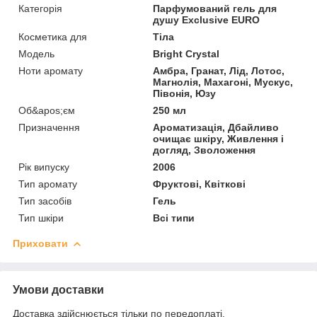
Категорія
Парфумований гель для
душу Exclusive EURO
Косметика для
Тіла
Мoдель
Bright Crystal
Ноти аромату
Амбра, Гранат, Лід, Лотос,
Магнолія, Махагоні, Мускус,
Півонія, Юзу
Об&apos;єм
250 мл
Призначення
Ароматизація, Дбайливо
очищає шкіру, Живлення i
догляд, Зволоження
Рік випуску
2006
Тип аромату
Фруктові, Квіткові
Тип засобів
Гель
Тип шкіри
Всі типи
Приховати
Умови доставки
Доставка здійснюється тільки по передоплаті.