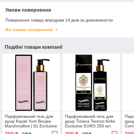
Умови повернення
Повернення товару впродовж 14 днів за домовленістю
Всі умови повернення
Подібні товари компанії
Парфумований гель для
Парфумований гель для
Пар
душу Kayali Yum Boujee
душу Tiziana Terenzi Kirke
душу
Marshmallow | 81 Exclusive
Exclusive EURO 250 мл
Comp
EURO 250 мл
Excl
200
200
200
₴
₴
225 ₴
225 ₴