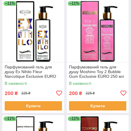
–11%
–11%
Парфумований гель для
Парфумований гель для
душу Ex Nihilo Fleur
душу Moshino Toy 2 Bubble
Narcotique Exclusive EURO
Gum Exclusive EURO 250 мл
250 мл
В наявності
В наявності
200
200
₴
₴
225 ₴
225 ₴
Купити
Купити
–11%
–11%