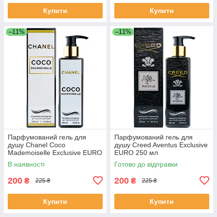
Купити
Купити
–11%
–11%
Парфумований гель для
Парфумований гель для
душу Chanel Coco
душу Creed Aventus Exclusive
Mademoiselle Exclusive EURO
EURO 250 мл
250 мл
В наявності
Готово до відправки
200
200
₴
₴
225 ₴
225 ₴
Купити
Купити