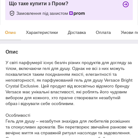
Що таке купити з Пром?
Замовлення під захистом
Опис
Характеристики
Доставка
Оплата
Умови п
Опис
У світі парфумерії існує безліч різних продуктів для догляду за
тілом, включаючи гелі для душу. Однак не всі з них можуть
похвалитися таким поєднанням якості, елегантності та
неповторності, як парфумований гель для душу Versace Bright
Crystal Exclusive. Цей продукт від всесвітньо відомого бренду
Versace має унікальні властивості, які роблять його чудовим
вибором для кожного, хто прагне створювати незабутній
образ і відчувати себе особливим.
Особливості
Гель для душу – незабутня знахідка для любителів розкішних
та спокусливих ароматів. Він перетворює звичайне ранкове чи
вечірнє миття на справжній ритуал насолоди та задоволення.