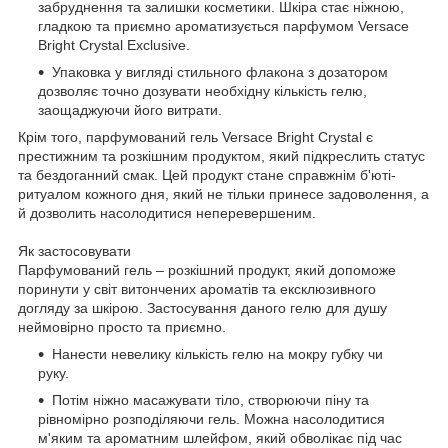
забруднення та залишки косметики. Шкіра стає ніжною,
гладкою та приємно ароматизується парфумом Versace
Bright Crystal Exclusive.
Упаковка у вигляді стильного флакона з дозатором
дозволяє точно дозувати необхідну кількість гелю,
заощаджуючи його витрати.
Крім того, парфумований гель Versace Bright Crystal є
престижним та розкішним продуктом, який підкреслить статус
та бездоганний смак. Цей продукт стане справжнім б'юті-
ритуалом кожного дня, який не тільки принесе задоволення, а
й дозволить насолодитися неперевершеним.
Як застосовувати
Парфумований гель – розкішний продукт, який допоможе
поринути у світ витончених ароматів та ексклюзивного
догляду за шкірою. Застосування даного гелю для душу
неймовірно просто та приємно.
Нанести невелику кількість гелю на мокру губку чи
руку.
Потім ніжно масажувати тіло, створюючи піну та
рівномірно розподіляючи гель. Можна насолодитися
м'яким та ароматним шлейфом, який обволікає під час