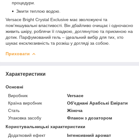
процедури.
Змити теплою водою.
Versace Bright Crystal Exclusive має зволожуючі та
пом'якшувальні властивості. Він дбайливо очищає і одночасно
живить шкіру, роблячи її гладкою, доглянутою та приємною на
дотик. Парфумований гель – ідеальний вибір для тих, хто
шукає ексклюзивність та розкіш у догляді за собою.
Приховати
Характеристики
Основні
Виробник
Versace
Країна виробник
Об'єднані Арабські Емірати
Стать
Жіноча
Упаковка засобу
Флакон з дозатором
Користувальницькі характеристики
Додатковий ефект
Інтенсивний аромат