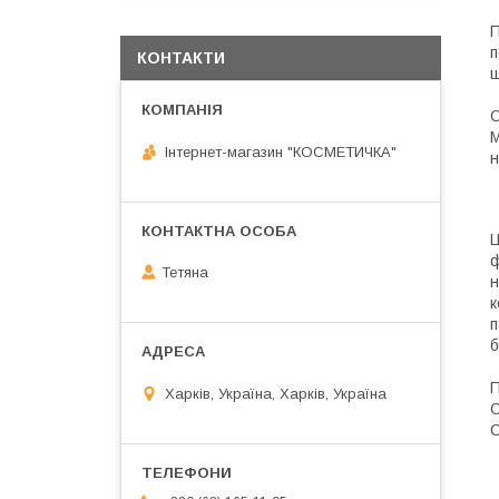
П
п
КОНТАКТИ
щ
О
М
Інтернет-магазин "КОСМЕТИЧКА"
н
Ц
ф
Тетяна
н
к
п
б
П
Харків, Україна, Харків, Україна
С
С