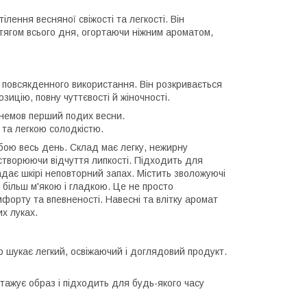
ілення весняної свіжості та легкості. Він
тягом всього дня, огортаючи ніжним ароматом,
я повсякденного використання. Він розкривається
ицію, повну чуттєвості й жіночності.
, немов перший подих весни.
 та легкою солодкістю.
обою весь день. Склад має легку, нежирну
створюючи відчуття липкості. Підходить для
надає шкірі неповторний запах. Містить зволожуючі
 більш м'якою і гладкою. Це не просто
мфорту та впевненості. Навесні та влітку аромат
их луках.
то шукає легкий, освіжаючий і доглядовий продукт.
ажує образ і підходить для будь-якого часу