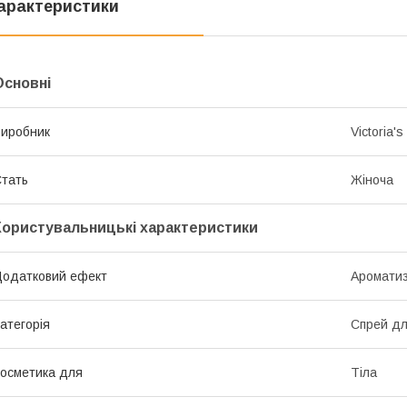
арактеристики
Основні
иробник
Victoria's
тать
Жіноча
Користувальницькі характеристики
одатковий ефект
Ароматиз
атегорія
Спрей для
осметика для
Тіла