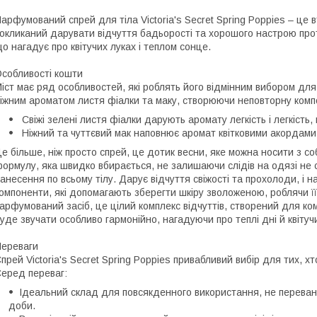
арфумований спрей для тіла Victoria's Secret Spring Poppies – це вт
окликаний дарувати відчуття бадьорості та хорошого настрою про
о нагадує про квітучих луках і теплом сонце.
собливості кошти
іст має ряд особливостей, які роблять його відмінним вибором дл
іжним ароматом листя фіалки та маку, створюючи неповторну композ
Свіжі зелені листя фіалки дарують аромату легкість і легкість
Ніжний та чуттєвий мак наповнює аромат квітковими акордами
е більше, ніж просто спрей, це дотик весни, яке можна носити з с
ормулу, яка швидко вбирається, не залишаючи слідів на одязі не 
анесення по всьому тілу. Дарує відчуття свіжості та прохолоди, і 
омпоненти, які допомагають зберегти шкіру зволоженою, роблячи її
арфумований засіб, це цілий комплекс відчуттів, створений для ко
уде звучати особливо гармонійно, нагадуючи про теплі дні й квітуч
ереваги
прей Victoria's Secret Spring Poppies привабливий вибір для тих, х
еред переваг:
Ідеальний склад для повсякденного використання, не перевант
доби.