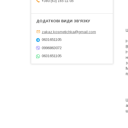
+380 (63) 165-11-05
Ц
zakaz.kosmetichka@gmail.com
0631651105
Н
В
0996863072
Н
0631651105
н
з
М
п
Ц
а
щ