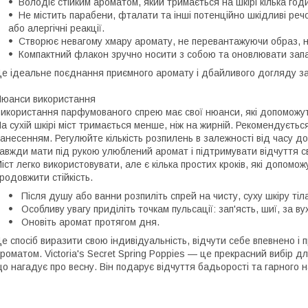
Володіє стійким ароматом, який тримається на шкірі кілька год
Не містить парабени, фталати та інші потенційно шкідливі реч
або алергічні реакції.
Створює невагому хмару аромату, не перевантажуючи образ, на
Компактний флакон зручно носити з собою та оновлювати запах
е ідеальне поєднання приємного аромату і дбайливого догляду за
юанси використання
икористання парфумованого спрею має свої нюанси, які допоможу
а сухій шкірі міст тримається менше, ніж на жирній. Рекомендуєт
анесенням. Регулюйте кількість розпилень в залежності від часу до
авжди мати під рукою улюблений аромат і підтримувати відчуття св
іст легко використовувати, але є кілька простих кроків, які допом
родовжити стійкість.
Після душу або ванни розпиліть спрей на чисту, суху шкіру тіл
Особливу увагу приділіть точкам пульсації: зап'ясть, шиї, за ву
Оновіть аромат протягом дня.
е спосіб виразити свою індивідуальність, відчути себе впевнено і
роматом. Victoria's Secret Spring Poppies — це прекрасний вибір для
о нагадує про весну. Він подарує відчуття бадьорості та гарного н