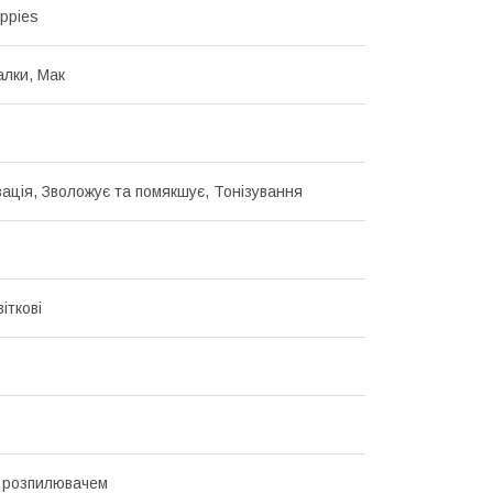
oppies
алки, Мак
ація, Зволожує та помякшує, Тонізування
віткові
 розпилювачем