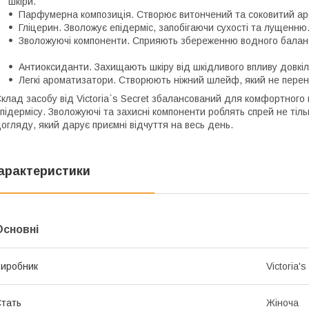
шкіри.
Парфумерна композиція. Створює витончений та соковитий а
Гліцерин. Зволожує епідерміс, запобігаючи сухості та лущенню
Зволожуючі компоненти. Сприяють збереженню водного баланс
Антиоксиданти. Захищають шкіру від шкідливого впливу довкі
Легкі ароматизатори. Створюють ніжний шлейф, який не пере
клад засобу від Victoria`s Secret збалансований для комфортного 
підермісу. Зволожуючі та захисні компоненти роблять спрей не тіл
огляду, який дарує приємні відчуття на весь день.
арактеристики
Основні
иробник
Victoria's
тать
Жіноча