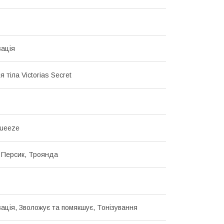
ація
 тіла Victorias Secret
queeze
 Персик, Троянда
ація, Зволожує та помякшує, Тонізування