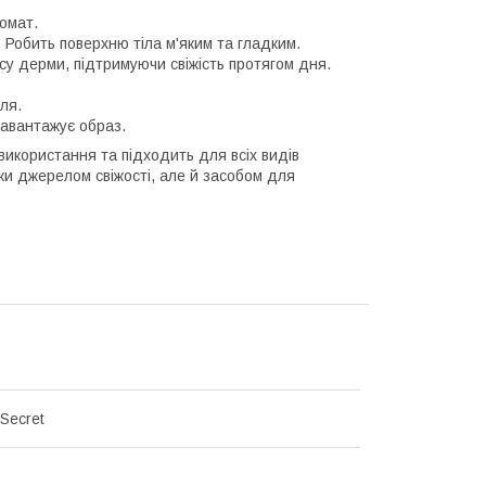
ромат.
. Робить поверхню тіла м'яким та гладким.
у дерми, підтримуючи свіжість протягом дня.
лля.
навантажує образ.
використання та підходить для всіх видів
ьки джерелом свіжості, але й засобом для
 Secret