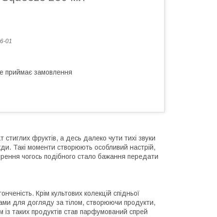
6-01
не приймає замовлення
т стиглих фруктів, а десь далеко чути тихі звуки
вжди. Такі моменти створюють особливий настрій,
орення чогось подібного стало бажання передати
онченість. Крім культових колекцій спідньої
ами для догляду за тілом, створюючи продукти,
 із таких продуктів став парфумований спрей