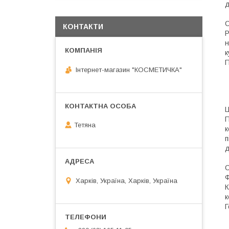
д
С
КОНТАКТИ
P
н
к
П
Інтернет-магазин "КОСМЕТИЧКА"
Ц
П
Тетяна
к
п
д
С
Ф
Харків, Україна, Харків, Україна
К
Г