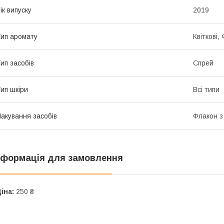
ік випуску
2019
ип аромату
Квіткові,
ип засобів
Спрей
ип шкіри
Всі типи
акування засобів
Флакон з
нформація для замовлення
іна:
250 ₴