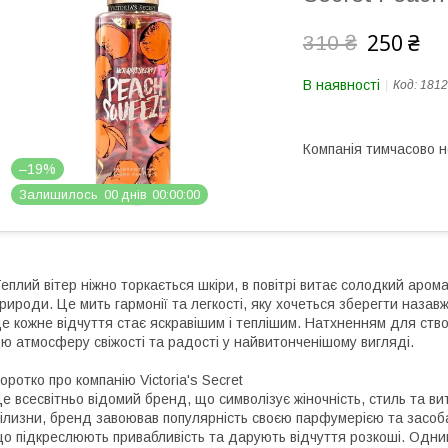
250 ₴
310 ₴
В наявності
Код:
1812
Компанія тимчасово 
–19%
Залишилось
0
0
днів
0
0
0
0
0
0
еплий вітер ніжно торкається шкіри, в повітрі витає солодкий арома
рироди. Це мить гармонії та легкості, яку хочеться зберегти наза
е кожне відчуття стає яскравішим і теплішим. Натхненням для ств
ю атмосферу свіжості та радості у найвитонченішому вигляді.
оротко про компанію Victoria's Secret
е всесвітньо відомий бренд, що символізує жіночність, стиль та вит
ілизни, бренд завоював популярність своєю парфумерією та засоб
о підкреслюють привабливість та дарують відчуття розкоші. Одним