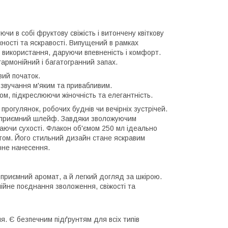
чи в собі фруктову свіжість і витончену квіткову
жності та яскравості. Випущений в рамках
 використання, даруючи впевненість і комфорт.
гармонійний і багатогранний запах.
авий початок.
 звучання м'яким та привабливим.
, підкреслюючи жіночність та елегантність.
прогулянок, робочих буднів чи вечірніх зустрічей.
і приємний шлейф. Завдяки зволожуючим
гаючи сухості. Флакон об'ємом 250 мл ідеально
ртом. Його стильний дизайн стане яскравим
ірне нанесення.
риємний аромат, а й легкий догляд за шкірою.
ійне поєднання зволоження, свіжості та
я. Є безпечним підґрунтям для всіх типів