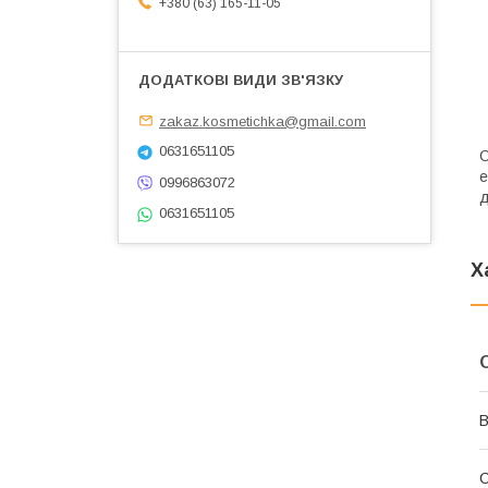
+380 (63) 165-11-05
zakaz.kosmetichka@gmail.com
0631651105
С
е
0996863072
д
0631651105
Х
В
С