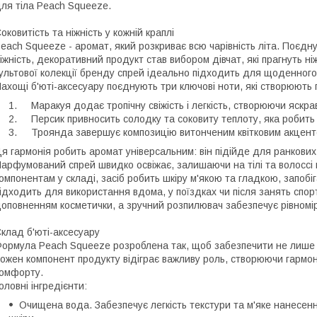
ля тіла Peach Squeeze.
оковитість та ніжність у кожній краплі
each Squeeze - аромат, який розкриває всю чарівність літа. Поєдную
іжність, декоративний продукт став вибором дівчат, які прагнуть ні
ультової колекції бренду спрей ідеально підходить для щоденного
ахощі б'юті-аксесуару поєднують три ключові ноти, які створюють 
Маракуя додає тропічну свіжість і легкість, створюючи яскр
Персик привносить солодку та соковиту теплоту, яка робить
Троянда завершує композицію витонченим квітковим акцентом
я гармонія робить аромат універсальним: він підійде для ранкових 
арфумований спрей швидко освіжає, залишаючи на тілі та волосс
омпонентам у складі, засіб робить шкіру м'якою та гладкою, запобі
ідходить для використання вдома, у поїздках чи після занять спо
оповненням косметички, а зручний розпилювач забезпечує рівном
клад б'юті-аксесуару
ормула Peach Squeeze розроблена так, щоб забезпечити не лише п
ожен компонент продукту відіграє важливу роль, створюючи гармон
комфорту.
оловні інгредієнти:
Очищена вода. Забезпечує легкість текстури та м'яке нанесенн