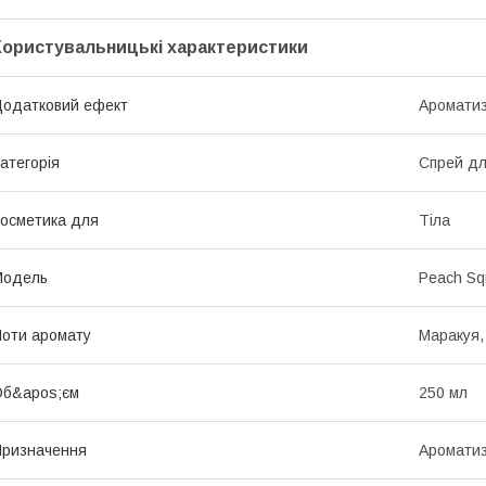
Користувальницькі характеристики
одатковий ефект
Ароматиз
атегорія
Спрей для
осметика для
Тіла
Мoдель
Peach S
оти аромату
Маракуя,
Об&apos;єм
250 мл
ризначення
Ароматиз