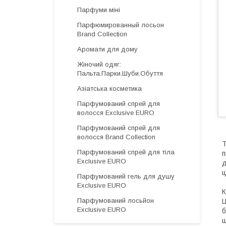
Парфуми міні
Парфюмированный лосьон
Brand Collection
Аромати для дому
Жіночий одяг:
Пальта.Парки.Шуби.Обуття
Азіатська косметика
Парфумований спрей для
волосся Exclusive EURO
Парфумований спрей для
волосся Brand Collection
Т
Парфумований спрей для тіла
п
Exclusive EURO
д
ц
Парфумований гель для душу
Exclusive EURO
К
Парфумований лосьйон
Ц
Exclusive EURO
б
щ