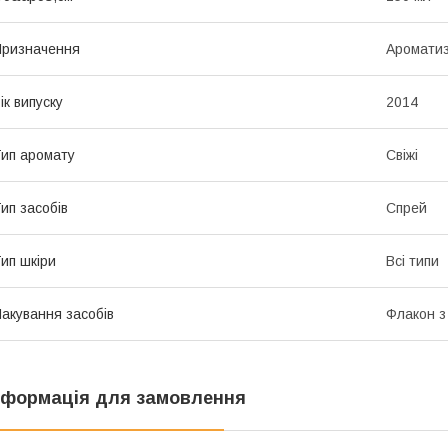
ризначення
Ароматиз
ік випуску
2014
ип аромату
Свіжі
ип засобів
Спрей
ип шкіри
Всі типи
акування засобів
Флакон з
нформація для замовлення