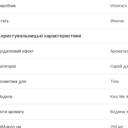
иробник
Victoria's
тать
Жіноча
Користувальницькі характеристики
одатковий ефект
Ароматиз
атегорія
Спрей для
осметика для
Тіла
Мoдель
Kiss Me 
оти аромату
Водяна лі
Об&apos;єм
250 мл