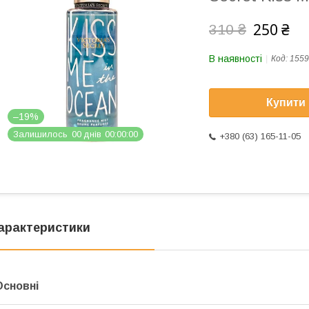
250 ₴
310 ₴
В наявності
Код:
1559
Купити
–19%
Залишилось
0
0
днів
0
0
0
0
0
0
+380 (63) 165-11-05
арактеристики
Основні