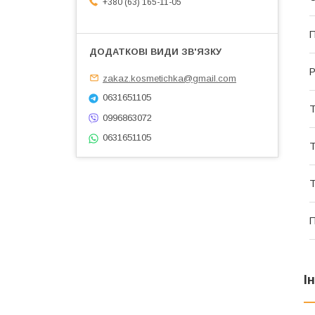
+380 (63) 165-11-05
П
Р
zakaz.kosmetichka@gmail.com
0631651105
Т
0996863072
0631651105
Т
Т
П
І