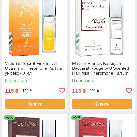
Victorias Secret Pink for All
Maison Francis Kurkdjian
Optimism Pheromone Parfum
Baccarat Rouge 540 Scented
унісекс 40 мл
Hair Mist Pheromone Parfum
унісекс 40 мл
В наявності
В наявності
115
115
₴
₴
121 ₴
121 ₴
Купити
Купити
–5%
–5%