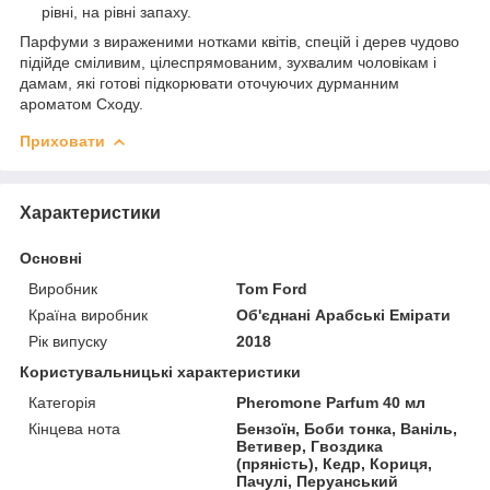
рівні, на рівні запаху.
Парфуми з вираженими нотками квітів, спецій і дерев чудово
підійде сміливим, цілеспрямованим, зухвалим чоловікам і
дамам, які готові підкорювати оточуючих дурманним
ароматом Сходу.
Приховати
Характеристики
Основні
Виробник
Tom Ford
Країна виробник
Об'єднані Арабські Емірати
Рік випуску
2018
Користувальницькі характеристики
Категорія
Pheromone Parfum 40 мл
Кінцева нота
Бензоїн, Боби тонка, Ваніль,
Ветивер, Гвоздика
(пряність), Кедр, Кориця,
Пачулі, Перуанський