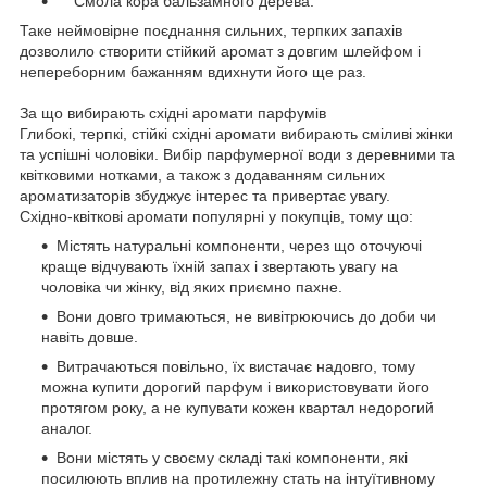
Смола кора бальзамного дерева.
Таке неймовірне поєднання сильних, терпких запахів
дозволило створити стійкий аромат з довгим шлейфом і
непереборним бажанням вдихнути його ще раз.
За що вибирають східні аромати парфумів
Глибокі, терпкі, стійкі східні аромати вибирають сміливі жінки
та успішні чоловіки. Вибір парфумерної води з деревними та
квітковими нотками, а також з додаванням сильних
ароматизаторів збуджує інтерес та привертає увагу.
Східно-квіткові аромати популярні у покупців, тому що:
Містять натуральні компоненти, через що оточуючі
краще відчувають їхній запах і звертають увагу на
чоловіка чи жінку, від яких приємно пахне.
Вони довго тримаються, не вивітрюючись до доби чи
навіть довше.
Витрачаються повільно, їх вистачає надовго, тому
можна купити дорогий парфум і використовувати його
протягом року, а не купувати кожен квартал недорогий
аналог.
Вони містять у своєму складі такі компоненти, які
посилюють вплив на протилежну стать на інтуїтивному