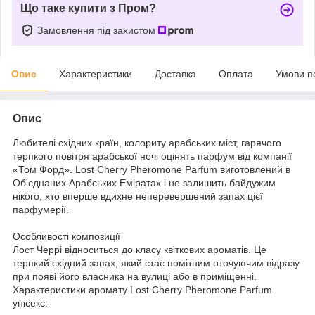
Що таке купити з Пром?
Замовлення під захистом
Опис
Характеристики
Доставка
Оплата
Умови п
Опис
Любителі східних країн, колориту арабських міст, гарячого
терпкого повітря арабської ночі оцінять парфум від компанії
«Том Форд». Lost Cherry Pheromone Parfum виготовлений в
Об'єднаних Арабських Еміратах і не залишить байдужим
нікого, хто вперше вдихне неперевершений запах цієї
парфумерії.
Особливості композиції
Лост Черрі відноситься до класу квіткових ароматів. Це
терпкий східний запах, який стає помітним оточуючим відразу
при появі його власника на вулиці або в приміщенні.
Характеристики аромату Lost Cherry Pheromone Parfum
унісекс: