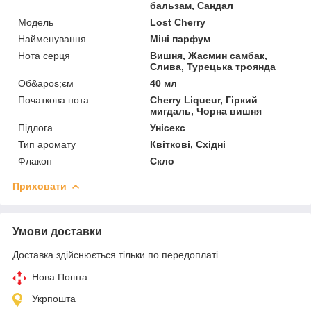
бальзам, Сандал
Мoдель
Lost Cherry
Найменування
Міні парфум
Нота серця
Вишня, Жасмин самбак,
Слива, Турецька троянда
Об&apos;єм
40 мл
Початкова нота
Cherry Liqueur, Гіркий
мигдаль, Чорна вишня
Підлога
Унісекс
Тип аромату
Квіткові, Східні
Флакон
Скло
Приховати
Умови доставки
Доставка здійснюється тільки по передоплаті.
Нова Пошта
Укрпошта