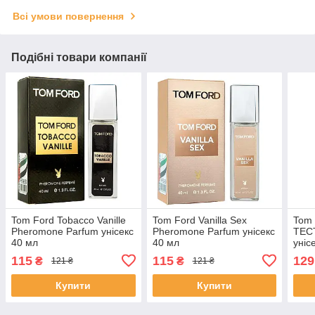
Всі умови повернення
Подібні товари компанії
Tom Ford Tobacco Vanille
Tom Ford Vanilla Sex
Tom 
Pheromone Parfum унісекс
Pheromone Parfum унісекс
ТЕС
40 мл
40 мл
уніс
115
115
129
₴
₴
121 ₴
121 ₴
Купити
Купити