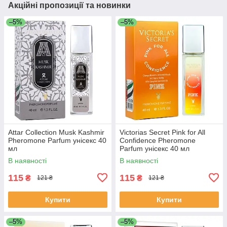
Акційні пропозиції та новинки
–5%
–5%
Attar Collection Musk Kashmir
Victorias Secret Pink for All
Pheromone Parfum унісекс 40
Confidence Pheromone
мл
Parfum унісекс 40 мл
В наявності
В наявності
115
115
₴
₴
121 ₴
121 ₴
Купити
Купити
–5%
–5%