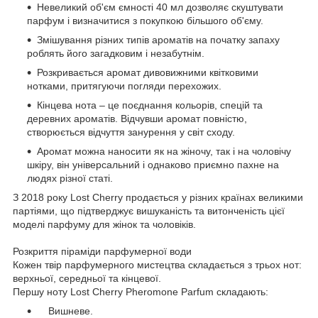
Невеликий об'єм ємності 40 мл дозволяє скуштувати
парфум і визначитися з покупкою більшого об'єму.
Змішування різних типів ароматів на початку запаху
роблять його загадковим і незабутнім.
Розкривається аромат дивовижними квітковими
нотками, притягуючи погляди перехожих.
Кінцева нота – це поєднання кольорів, спецій та
деревних ароматів. Відчувши аромат повністю,
створюється відчуття занурення у світ сходу.
Аромат можна наносити як на жіночу, так і на чоловічу
шкіру, він універсальний і однаково приємно пахне на
людях різної статі.
З 2018 року Lost Cherry продається у різних країнах великими
партіями, що підтверджує вишуканість та витонченість цієї
моделі парфуму для жінок та чоловіків.
Розкриття піраміди парфумерної води
Кожен твір парфумерного мистецтва складається з трьох нот:
верхньої, середньої та кінцевої.
Першу ноту Lost Cherry Pheromone Parfum складають:
Вишневе.