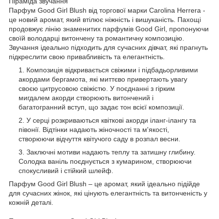
Піраміда звучання
Парфум Good Girl Blush від торгової марки Carolina Herrera -
це новий аромат, який втілює ніжність і вишуканість. Пахощі
продовжує лінію знаменитих парфумів Good Girl, пропонуючи
своїй володарці витончену та романтичну композицію.
Звучання ідеально підходить для сучасних дівчат, які прагнуть
підкреслити свою привабливість та елегантність.
Композиція відкривається свіжими і підбадьорливими
акордами бергамота, які миттєво привертають увагу
своєю цитрусовою свіжістю. У поєднанні з гірким
мигдалем акорди створюють витончений і
багатогранний вступ, що задає тон всієї композиції.
У серці розкриваються квіткові акорди іланг-ілангу та
півонії. Відтінки надають жіночності та м'якості,
створюючи відчуття квітучого саду в розпал весни.
Заключні мотиви надають теплу та затишну глибину.
Солодка ваніль поєднується з кумарином, створюючи
спокусливий і стійкий шлейф.
Парфум Good Girl Blush – це аромат, який ідеально підійде
для сучасних жінок, які цінують елегантність та витонченість у
кожній деталі.