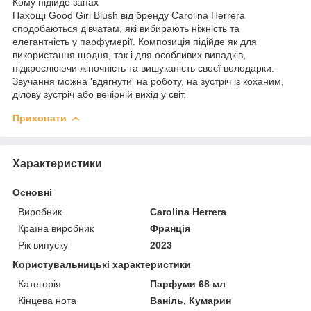
Кому підійде запах
Пахощі Good Girl Blush від бренду Carolina Herrera
сподобаються дівчатам, які вибирають ніжність та
елегантність у парфумерії. Композиція підійде як для
використання щодня, так і для особливих випадків,
підкреслюючи жіночність та вишуканість своєї володарки.
Звучання можна 'вдягнути' на роботу, на зустріч із коханим,
ділову зустріч або вечірній вихід у світ.
Приховати
Характеристики
Основні
Виробник
Carolina Herrera
Країна виробник
Франція
Рік випуску
2023
Користувальницькі характеристики
Категорія
Парфуми 68 мл
Кінцева нота
Ваніль, Кумарин