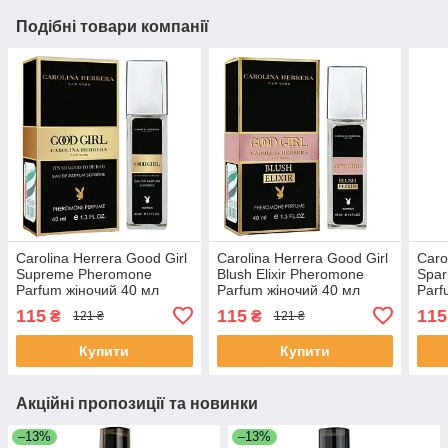
Подібні товари компанії
Carolina Herrera Good Girl
Carolina Herrera Good Girl
Caro
Supreme Pheromone
Blush Elixir Pheromone
Spar
Parfum жіночий 40 мл
Parfum жіночий 40 мл
Parf
115
115
115
₴
₴
121 ₴
121 ₴
Купити
Купити
Акційні пропозиції та новинки
–13%
–13%