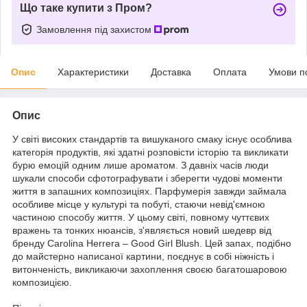
Що таке купити з Пром?
Замовлення під захистом
Опис
Характеристики
Доставка
Оплата
Умови п
Опис
У світі високих стандартів та вишуканого смаку існує особлива
категорія продуктів, які здатні розповісти історію та викликати
бурю емоцій одним лише ароматом. З давніх часів люди
шукали способи сфотографувати і зберегти чудові моменти
життя в запашних композиціях. Парфумерія завжди займала
особливе місце у культурі та побуті, стаючи невід'ємною
частиною способу життя. У цьому світі, повному чуттєвих
вражень та тонких нюансів, з'являється новий шедевр від
бренду Carolina Herrera – Good Girl Blush. Цей запах, подібно
до майстерно написаної картини, поєднує в собі ніжність і
витонченість, викликаючи захоплення своєю багатошаровою
композицією.