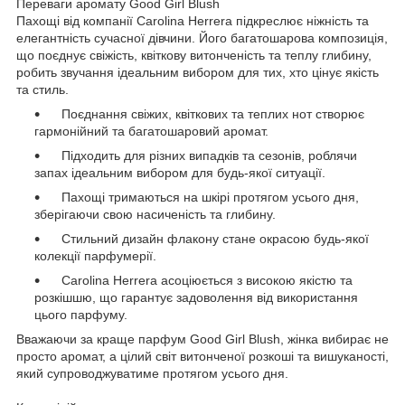
Переваги аромату Good Girl Blush
Пахощі від компанії Carolina Herrera підкреслює ніжність та
елегантність сучасної дівчини. Його багатошарова композиція,
що поєднує свіжість, квіткову витонченість та теплу глибину,
робить звучання ідеальним вибором для тих, хто цінує якість
та стиль.
Поєднання свіжих, квіткових та теплих нот створює
гармонійний та багатошаровий аромат.
Підходить для різних випадків та сезонів, роблячи
запах ідеальним вибором для будь-якої ситуації.
Пахощі тримаються на шкірі протягом усього дня,
зберігаючи свою насиченість та глибину.
Стильний дизайн флакону стане окрасою будь-якої
колекції парфумерії.
Carolina Herrera асоціюється з високою якістю та
розкішшю, що гарантує задоволення від використання
цього парфуму.
Вважаючи за краще парфум Good Girl Blush, жінка вибирає не
просто аромат, а цілий світ витонченої розкоші та вишуканості,
який супроводжуватиме протягом усього дня.