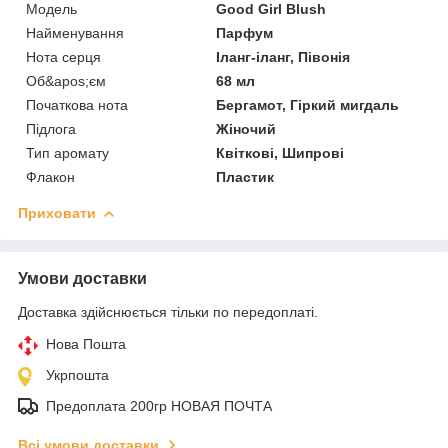
Мoдель
Good Girl Blush
Найменування
Парфум
Нота серця
Іланг-іланг, Півонія
Об&apos;єм
68 мл
Початкова нота
Бергамот, Гіркий мигдаль
Підлога
Жіночий
Тип аромату
Квіткові, Шипрові
Флакон
Пластик
Приховати
Умови доставки
Доставка здійснюється тільки по передоплаті.
Нова Пошта
Укрпошта
Предоплата 200гр НОВАЯ ПОЧТА
Всі умови доставки