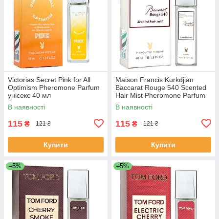
Victorias Secret Pink for All
Maison Francis Kurkdjian
Optimism Pheromone Parfum
Baccarat Rouge 540 Scented
унісекс 40 мл
Hair Mist Pheromone Parfum
унісекс 40 мл
В наявності
В наявності
115
115
₴
₴
121 ₴
121 ₴
Купити
Купити
–5%
–5%