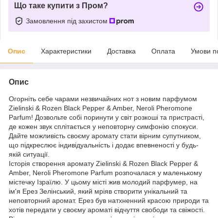
Що таке купити з Пром?
Замовлення під захистом
Опис
Характеристики
Доставка
Оплата
Умови п
Опис
Огорніть себе чарами незвичайних нот з новим парфумом
Zielinski & Rozen Black Pepper & Amber, Neroli Pheromone
Parfum! Дозвольте собі поринути у світ розкоші та пристрасті,
де кожен звук сплітається у неповторну симфонію спокуси.
Дайте можливість своєму аромату стати вірним супутником,
що підкреслює індивідуальність і додає впевненості у будь-
якій ситуації.
Історія створення аромату Zielinski & Rozen Black Pepper &
Amber, Neroli Pheromone Parfum розпочалася у маленькому
містечку Ізраїлю. У цьому місті жив молодий парфумер, на
ім'я Ерез Зелінський, який мріяв створити унікальний та
неповторний аромат. Ерез був натхненний красою природи та
хотів передати у своєму ароматі відчуття свободи та свіжості.