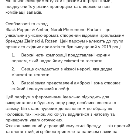
Він почав експериментувати з різними інгредієнтами,
поєднуючи їх у різних пропорціях та створюючи нові
комбінації запахів.
Особливості та склад
Black Pepper & Amber, Neroli Pheromone Parfum – це
унікальний унісекс-аромат, створений відомим ізраїльським
брендом Zielinski & Rozen. Цей парфум належить до групи
пряних та східних ароматів та був випущений у 2019 році.
Верхні ноти композиції представлені чорним
перцем, який надає йому свіжості та гостроти.
Серце складається з ніжної неролі, яка додає
м'якості та теплоти.
Базові звуки представлені амброю і вона створює
стійкий і спокусливий шлейф.
Цей парфум з феромонами ідеально підходить для
використання в будь-яку пору року, особливо восени та
взимку. Він стане чудовим доповненням до образу як
чоловіків, так і жінок, які хочуть виділитися з натовпу та
привернути увагу оточуючих.
Флакон виконаний у традиційному стилі бренду — він простий
та елегантний, зі срібною кришкою та написом назви на