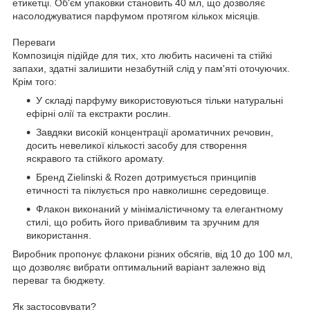
етикетці. Об'єм упаковки становить 40 мл, що дозволяє
насолоджуватися парфумом протягом кількох місяців.
Переваги
Композиція підійде для тих, хто любить насичені та стійкі
запахи, здатні залишити незабутній слід у пам'яті оточуючих.
Крім того:
У складі парфуму використовуються тільки натуральні
ефірні олії та екстракти рослин.
Завдяки високій концентрації ароматичних речовин,
досить невеликої кількості засобу для створення
яскравого та стійкого аромату.
Бренд Zielinski & Rozen дотримується принципів
етичності та піклується про навколишнє середовище.
Флакон виконаний у мінімалістичному та елегантному
стилі, що робить його привабливим та зручним для
використання.
Виробник пропонує флакони різних обсягів, від 10 до 100 мл,
що дозволяє вибрати оптимальний варіант залежно від
переваг та бюджету.
Як застосовувати?