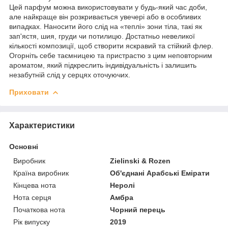
Цей парфум можна використовувати у будь-який час доби,
але найкраще він розкривається увечері або в особливих
випадках. Наносити його слід на «теплі» зони тіла, такі як
зап'ястя, шия, груди чи потилицю. Достатньо невеликої
кількості композиції, щоб створити яскравий та стійкий флер.
Огорніть себе таємницею та пристрастю з цим неповторним
ароматом, який підкреслить індивідуальність і залишить
незабутній слід у серцях оточуючих.
Приховати
Характеристики
Основні
Виробник
Zielinski & Rozen
Країна виробник
Об'єднані Арабські Емірати
Кінцева нота
Неролі
Нота серця
Амбра
Початкова нота
Чорний перець
Рік випуску
2019