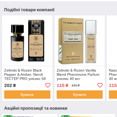
Подібні товари компанії
Zelinski & Rozen Black
Zelinski & Rozen Vanilla
Naso
Pepper & Amber, Neroli
Blend Pheromone Parfum
Pher
ТЕСТЕР PRO унісекс 58
унісекс 40 мл
40 м
мл
202
115
115
₴
₴
121 ₴
Купити
Купити
Акційні пропозиції та новинки
–5%
–5%