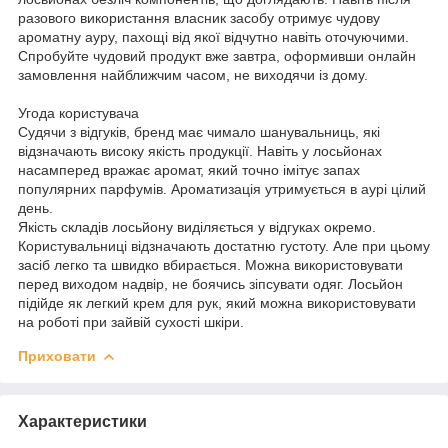
разового використання власник засобу отримує чудову
ароматну ауру, пахощі від якої відчутно навіть оточуючими.
Спробуйте чудовий продукт вже завтра, оформивши онлайн
замовлення найближчим часом, не виходячи із дому.
Угода користувача
Судячи з відгуків, бренд має чимало шанувальниць, які
відзначають високу якість продукції. Навіть у лосьйонах
насамперед вражає аромат, який точно імітує запах
популярних парфумів. Ароматизація утримується в аурі цілий
день.
Якість складів лосьйону виділяється у відгуках окремо.
Користувальниці відзначають достатню густоту. Але при цьому
засіб легко та швидко вбирається. Можна використовувати
перед виходом надвір, не боячись зіпсувати одяг. Лосьйон
підійде як легкий крем для рук, який можна використовувати
на роботі при зайвій сухості шкіри.
Приховати
Характеристики