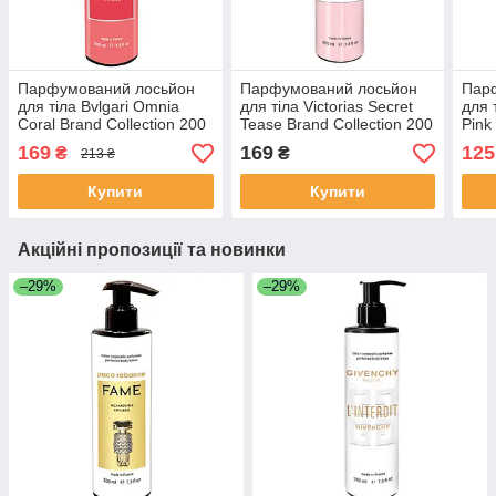
Парфумований лосьйон
Парфумований лосьйон
Пар
для тіла Bvlgari Omnia
для тіла Victorias Secret
для 
Coral Brand Collection 200
Tease Brand Collection 200
Pink
мл
мл
Coll
169
169
125
₴
₴
213 ₴
Купити
Купити
Акційні пропозиції та новинки
–29%
–29%