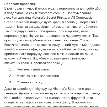
Переваги пропозиції
Б'юті-товар у чудовій якості можна переглянути для себе або
в подарунок на сайті Prostoopt.com.ua. Парфумований
лосьйон для тіла Victoria's Secret Pink для All Compassion
Brand Collection подарує дуже красиві асоціації, порівняні з
таємничістю та загадковістю найромантичнішого побачення.
Засіб подарує легкий, повітряний, літній аромат, який
перенесе у дні відпустки, проведені на чудовому пляжі. Там
прохолодні хвилі, м'який пісок, спекотне сонце. У повітрі
безліч ароматів, але кокосово-полуничний мус, який подають
у найближчому кафе, відчувається найбільше. На відміну від
оригінального парфуму, лосьйон можна носити не лише
взимку, а й улітку. Відчуйте у розпал зими літні нотки
спекотних країн. Переваги пропозиції:
Неінтенсивний запах.
М'яке та ніжне зволоження.
Усунення стягнутості.
Духи та засоби для відходу від Victoria's Secret вже давно
легенда. Ароматні лосьйони дуже легкі, але водночас складні.
Найчастіше в парфумерних складах теплі фруктові ноти
створюють комфорт і затишну атмосферу. В ароматних
лосьйонах безліч компонентів, що доглядають. Навіть після