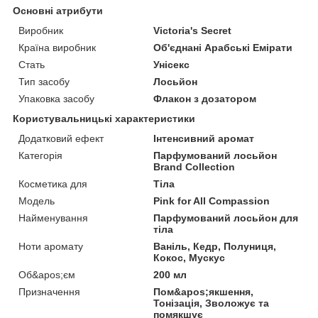
Основні атрибути
Виробник
Victoria's Secret
Країна виробник
Об'єднані Арабські Емірати
Стать
Унісекс
Тип засобу
Лосьйон
Упаковка засобу
Флакон з дозатором
Користувальницькі характеристики
Додатковий ефект
Інтенсивний аромат
Категорія
Парфумований лосьйон
Brand Collection
Косметика для
Тіла
Мoдель
Pink for All Compassion
Найменування
Парфумований лосьйон для
тіла
Ноти аромату
Ваніль, Кедр, Полуниця,
Кокос, Мускус
Об&apos;єм
200 мл
Призначення
Пом&apos;якшення,
Тонізація, Зволожує та
помякшує