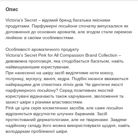
Опис
Victoria's Secret – відомий бренд багатьма якісними
продуктами. Парфумерні лосьйони спочатку випускалися як
доповнення до основних ароматів, але згодом стали окремою
лінійкою зі своїми особливостями.
Особливості ароматичного продукту
Victoria's Secret Pink for All Compassion Brand Collection –
дивовижна пропозиція, яка сподобається багатьом, навіть
найвишуканішим користувачам.
При нанесенні на шкіру засіб виділятиме ноти кокосу,
полуниці, мускусу, ванілі, кедра. Подібні нюанси вважаються
найкращими для спекотних літніх днів. Чи ідентичні якості
парфумерного лосьйону? Серед позитивних якостей
користувачі відзначають також харчування, зволоження та
захист шкіри з різними властивостями.
Pink це ціла серія косметичних засобів, але саме лосьйон
відрізняється відсутністю штучних барвників. Засіб
протестований дерматологами, але не тваринами. Завдяки
надійному складу його можна використовувати щодня, навіть
володаркам проблемної шкіри.