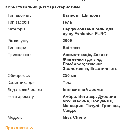
Користувальницькі характеристики
Тип аромату
Квіткові, Шипрові
Тип засобів
Гель
Категорія
Парфумований гель для
душу Exclusive EURO
Рік випуску
2009
Тип шкіри
Всі типи
Призначення
Ароматизація, Захист,
Живлення i догляд,
Пом&apos;якшення,
Зволоження, Еластичність
Об&apos;єм
250 мл
Косметика для
Тіла
Додатковий ефект
Інтенсивний аромат
Ноти аромату
Амбра, Ветивер, Дубовий
мох, Жасмин, Полуниця,
Мандарин, Пачулі, Троянда,
Сандал
Мoдель
Miss Cherie
Приховати