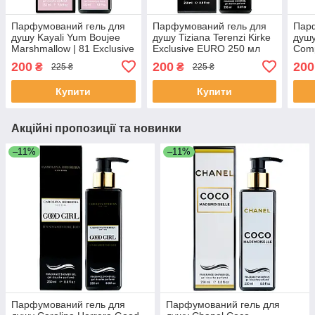
Парфумований гель для
Парфумований гель для
Пар
душу Kayali Yum Boujee
душу Tiziana Terenzi Kirke
душу
Marshmallow | 81 Exclusive
Exclusive EURO 250 мл
Comp
EURO 250 мл
Excl
200
200
200
₴
₴
225 ₴
225 ₴
Купити
Купити
Акційні пропозиції та новинки
–11%
–11%
Парфумований гель для
Парфумований гель для