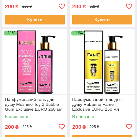
200
200
₴
₴
225 ₴
225 ₴
Купити
Купити
–11%
–11%
Парфумований гель для
Парфумований гель для
душу Moshino Toy 2 Bubble
душу Rabanne Fame
Gum Exclusive EURO 250 мл
Exclusive EURO 250 мл
В наявності
В наявності
200
200
₴
₴
225 ₴
225 ₴