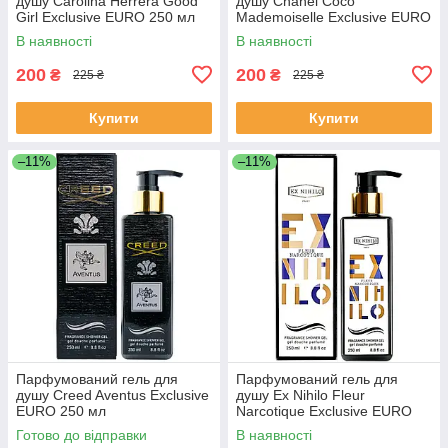
душу Carolina Herrera Good
душу Chanel Coco
Girl Exclusive EURO 250 мл
Mademoiselle Exclusive EURO
250 мл
В наявності
В наявності
200
200
₴
₴
225 ₴
225 ₴
Купити
Купити
–11%
–11%
Парфумований гель для
Парфумований гель для
душу Creed Aventus Exclusive
душу Ex Nihilo Fleur
EURO 250 мл
Narcotique Exclusive EURO
250 мл
Готово до відправки
В наявності