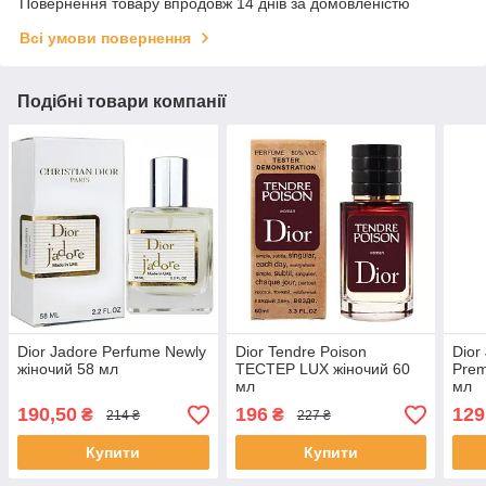
Повернення товару впродовж 14 днів за домовленістю
Всі умови повернення
Подібні товари компанії
Dior Jadore Perfume Newly
Dior Tendre Poison
Dior
жіночий 58 мл
ТЕСТЕР LUX жіночий 60
Prem
мл
мл
190,50
196
129
₴
₴
214 ₴
227 ₴
Купити
Купити