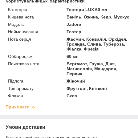
Користувальницькі характеристики
Категорія
Тестери LUX 60 мл
Кінцева нота
Ваніль, Ожина, Кедр, Мускус
Мoдель
Jadore
Найменування
Тестер
Нота серця
Жасмин, Конвалія, Орхідея,
Троянда, Слива, Тубероза,
Фіалка, Фрезія
Об&apos;єм
60 мл
Початкова нота
Бергамот, Груша, Діня,
Магнололія, Мандарин,
Персик
Підлога
Жіночий
Тип аромату
Фруктові, Квіткові
Флакон
Скло
Приховати
Умови доставки
Доставка здійснюється тільки по передоплаті.