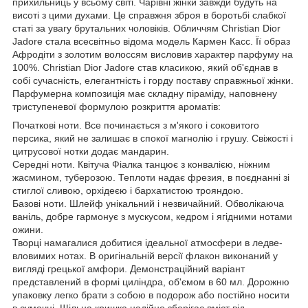
прихильниць у всьому світі. Чарівні жінки завжди будуть на
висоті з цими духами. Це справжня зброя в боротьбі слабкої
статі за увагу брутальних чоловіків. Обличчям Christian Dior
Jadore стала всесвітньо відома модель Кармен Касс. Її образ
Афродіти з золотим волоссям висловив характер парфуму на
100%. Christian Dior Jadore став класикою, який об'єднав в
собі сучасність, елегантність і горду поставу справжньої жінки.
Парфумерна композиція має складну піраміду, наповнену
триступеневої формулою розкриття ароматів:
Початкові ноти. Все починається з м'якого і соковитого
персика, який не залишає в спокої магнолію і грушу. Свіжості і
цитрусової нотки додає мандарин.
Середні ноти. Квітуча Фіалка танцює з конвалією, ніжним
жасмином, туберозою. Теплоти надає фрезия, в поєднанні зі
стиглої сливою, орхідеєю і бархатистою трояндою.
Базові ноти. Шлейф унікальний і незвичайний. Обволікаюча
ваніль, добре гармонує з мускусом, кедром і ягідними нотами
ожини.
Творці намагалися добитися ідеальної атмосфери в ледве-
вловимих нотах. В оригінальній версії флакон виконаний у
вигляді грецької амфори. Демонстраційний варіант
представлений в формі циліндра, об'ємом в 60 мл. Дорожню
упаковку легко брати з собою в подорож або постійно носити
в сумочці. Щільна кришка надійно зберігає вміст від