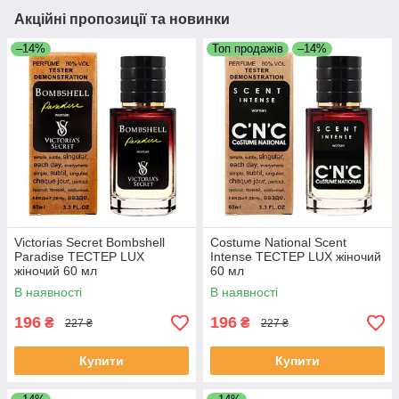
Акційні пропозиції та новинки
–14%
Топ продажів
–14%
Victorias Secret Bombshell
Costume National Scent
Paradise ТЕСТЕР LUX
Intense ТЕСТЕР LUX жіночий
жіночий 60 мл
60 мл
В наявності
В наявності
196
196
₴
₴
227 ₴
227 ₴
Купити
Купити