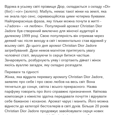
Відома в усьому світі прізвище Діор, складається з складу «Di»
(бог) і «or» (золото). Мабуть, немає такої жінки на землі, яка
не знала про сенс, скривающійсяза цими чотирма буквами.
Найпрекрасніша фраза, яку тільки можна почути в житті -
«J'adore» - «я люблю». Популярний аромат Christian Dior
Jadore був створений виключно для жіночої аудиторії в
далекому 1999 році. Свою популярність він отримав через
деякий час після виходу в світ і моментально став відомий у
всьому світі. До цього дня аромат Christian Dior Jadore
затребуваний. Духи немов магнітом притягують увагу
чоловічої статі, змушуючи їх серця битися частіше.
Зачаровують, розбурхують уяву і огортають дівчат і жінок
якоїсь вуаллю загадок, яку складно розгадати.
Переваги та гідності
Жінка, яка віддала перевагу аромату Christian Dior Jadore,
заявляє про себе і про свою любов на весь світ. Вона
тягнеться до сонця, світла і всього прекрасного. Назва
парфуму говорить про його справжнє призначення. Квіткова
композиція з ніжністю здатна передавати почуття і відчувати
себе бажаною і коханою. Аромат чарує і манить. Його можна
віднести до категорії бестселерів в світі духів. Більше 20 років
Christian Dior Jadore продовжує завойовувати серця нових