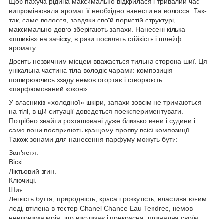
Щоб пахуча рідина максимально відкрилася і тривалий час
випромінювала аромат її необхідно нанести на волосся. Так-
так, саме волосся, завдяки своїй пористій структурі,
максимально довго зберігають запахи. Нанесені кілька
«пшиків» на зачіску, в рази посилять стійкість і шлейф
аромату.
Досить незвичним місцем вважається тильна сторона шиї. Ця
унікальна частина тіла володіє чарами: композиція
поширюючись ззаду немов огортає і створюють
«парфюмований кокон».
У власників «холодної» шкіри, запахи зовсім не тримаються
на тілі, в цій ситуації доведеться поекспериментувати.
Потрібно знайти розташовані дуже близько вени і судини і
саме вони посприяють кращому прояву всієї композиції.
Також зонами для нанесення парфуму можуть бути:
Зап'ястя.
Віскі.
Ліктьовий згин.
Ключиці.
Шия.
Легкість буття, природність, краса і розкутість, властива юним
леді, втілена в тестер Chanel Chance Eau Tendreс, немов
невловима мрія, що вислизає і прекрасна, принадна своїм