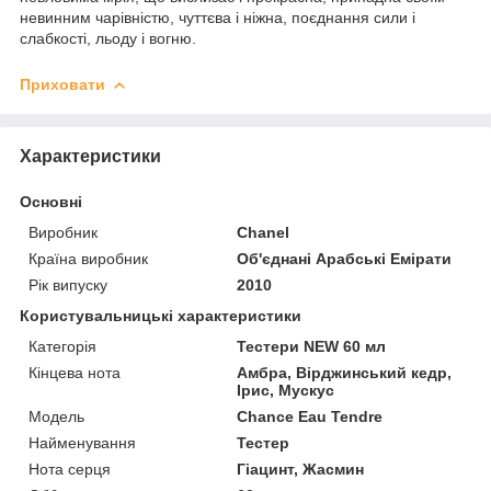
невинним чарівністю, чуттєва і ніжна, поєднання сили і
слабкості, льоду і вогню.
Приховати
Характеристики
Основні
Виробник
Chanel
Країна виробник
Об'єднані Арабські Емірати
Рік випуску
2010
Користувальницькі характеристики
Категорія
Тестери NEW 60 мл
Кінцева нота
Амбра, Вірджинський кедр,
Ірис, Мускус
Мoдель
Chance Eau Tendre
Найменування
Тестер
Нота серця
Гіацинт, Жасмин