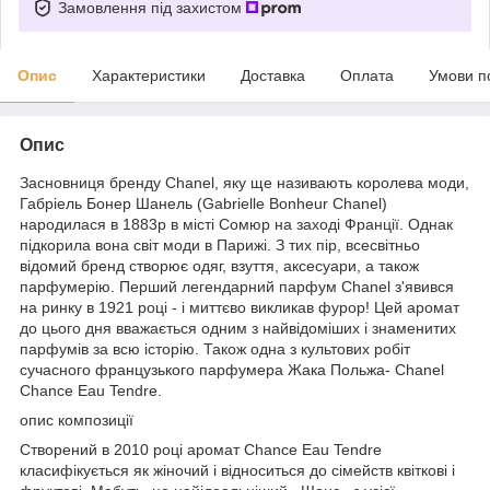
Замовлення під захистом
Опис
Характеристики
Доставка
Оплата
Умови п
Опис
Засновниця бренду Chanel, яку ще називають королева моди,
Габріель Бонер Шанель (Gabrielle Bonheur Chanel)
народилася в 1883р в місті Сомюр на заході Франції. Однак
підкорила вона світ моди в Парижі. З тих пір, всесвітньо
відомий бренд створює одяг, взуття, аксесуари, а також
парфумерію. Перший легендарний парфум Chanel з'явився
на ринку в 1921 році - і миттєво викликав фурор! Цей аромат
до цього дня вважається одним з найвідоміших і знаменитих
парфумів за всю історію. Також одна з культових робіт
сучасного французького парфумера Жака Польжа- Chanel
Chance Eau Tendre.
опис композиції
Створений в 2010 році аромат Chance Eau Tendre
класифікується як жіночий і відноситься до сімейств квіткові і