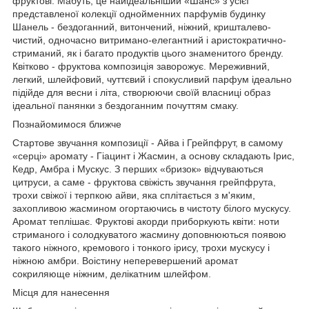
фруктові. Мабуть, це найідеальніший «Шанс» з усієї
представленої колекції однойменних парфумів будинку
Шанель - бездоганний, витончений, ніжний, кришталево-
чистий, одночасно витримано-елегантний і аристократично-
стриманий, як і багато продуктів цього знаменитого бренду.
Квітково - фруктова композиція заворожує. Мереживний,
легкий, шлейфовий, чуттєвий і спокусливий парфум ідеально
підійде для весни і літа, створюючи своїй власниці образ
ідеальної панянки з бездоганним почуттям смаку.
Познайомимося ближче
Стартове звучання композиції - Айва і Грейпфрут, в самому
«серці» аромату - Гіацинт і Жасмин, а основу складають Ірис,
Кедр, Амбра і Мускус. З перших «бризок» відчуваються
цитруси, а саме - фруктова свіжість звучання грейпфрута,
трохи свіжої і терпкою айви, яка сплітається з м'яким,
захопливою жасмином огортаючись в чистоту білого мускусу.
Аромат теплішає. Фруктові акорди приборкують квіти: ноти
стриманого і солодкуватого жасмину доповнюються появою
такого ніжного, кремового і тонкого ірису, трохи мускусу і
ніжною амбри. Воістину неперевершений аромат
сокриляюще ніжним, делікатним шлейфом.
Місця для нанесення