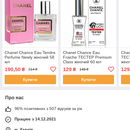
Chanel Chance Eau Tendre
Chanel Chance Eau
Chan
Perfume Newly жіночий 58
Fraiche ТЕСТЕР Premium
ТЕС
мл
Class жіночий 60 мл
жіно
190,50
129
129
₴
₴
214 ₴
148 ₴
Купити
Купити
Про нас
96% позитивних з 507 відгуків за рік
Працює з 14.12.2021
м. Харків