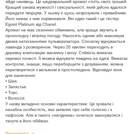
зійде нанівець. Це шедевральний аромат стоїть своїх грошей.
Кращий ознака мужності і сексуальності, який дійсно вдалося
передати творцям. У ньому є щось незрозуміле і привабливе.
Його немає з чим порівнювати. Він один такий і це тестер
Egoist Platinum від Chanel.
Аромат не має сезонних обмежень, але краще звучить в
прохолодну і вітряну погоду. Наносять одним або максимум
двома натисканнями пульверизатора. Спочатку відчувається
лаванда з розмарином. Через 20 хвилин переходить в
деревну композицію жасмину і моху. Стійкість вимагає
окремої почесті. Її можна відчувати тиждень на одязі. Вимагає
контролю, інакше, якщо переборщити з дозуванням, можна
перетворитися з вельможі в простолюдина. Відповідні зони
для нанесення:
• Шия.
• Запястье.
• Торс.
• Волосся.
У назву вкладено основні характеристики. Це зухвала і
нахабна особистість, яка заявляє про себе голосно і з
пафосом. Але в такого «негідника» хочеться закохуватися і
танути в його обіймах.
Приховати