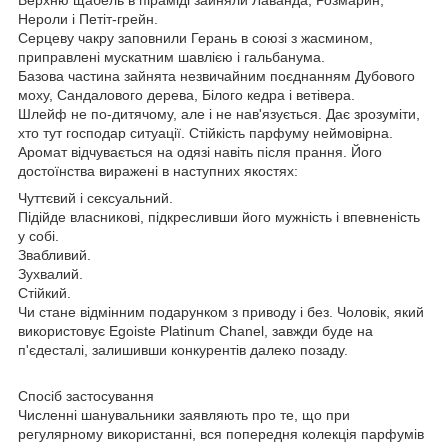
Нероли і Петіт-грейн.
Серцеву чакру заповнили Герань в союзі з жасмином,
приправлені мускатним шавлією і гальбанума.
Базова частина зайнята незвичайним поєднанням Дубового
моху, Сандалового дерева, Білого кедра і ветівера.
Шлейф не по-дитячому, але і не нав'язується. Дає зрозуміти,
хто тут господар ситуації. Стійкість парфуму неймовірна.
Аромат відчувається на одязі навіть після прання. Його
достоїнства виражені в наступних якостях:
Чуттєвий і сексуальний.
Підійде власникові, підкресливши його мужність і впевненість
у собі.
Звабливий.
Зухвалий.
Стійкий.
Чи стане відмінним подарунком з приводу і без. Чоловік, який
використовує Egoiste Platinum Chanel, завжди буде на
п'єдесталі, залишивши конкурентів далеко позаду.
Спосіб застосування
Численні шанувальники заявляють про те, що при
регулярному використанні, вся попередня колекція парфумів