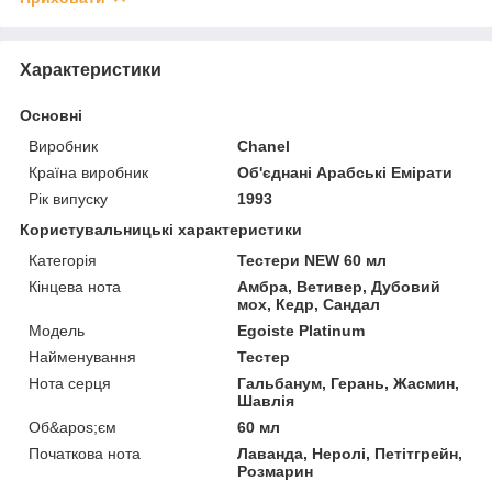
Характеристики
Основні
Виробник
Chanel
Країна виробник
Об'єднані Арабські Емірати
Рік випуску
1993
Користувальницькі характеристики
Категорія
Тестери NEW 60 мл
Кінцева нота
Амбра, Ветивер, Дубовий
мох, Кедр, Сандал
Мoдель
Egoiste Platinum
Найменування
Тестер
Нота серця
Гальбанум, Герань, Жасмин,
Шавлія
Об&apos;єм
60 мл
Початкова нота
Лаванда, Неролі, Петітгрейн,
Розмарин