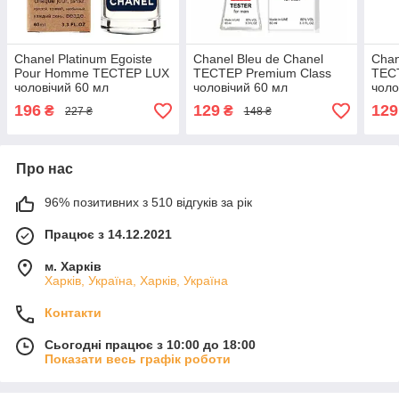
Chanel Platinum Egoiste
Chanel Bleu de Chanel
Chan
Pour Homme ТЕСТЕР LUX
ТЕСТЕР Premium Class
ТЕС
чоловічий 60 мл
чоловічий 60 мл
чоло
196
129
129
₴
₴
227 ₴
148 ₴
Про нас
96% позитивних з 510 відгуків за рік
Працює з 14.12.2021
м. Харків
Харків, Україна, Харків, Україна
Контакти
Сьогодні працює з 10:00 до 18:00
Показати весь графік роботи