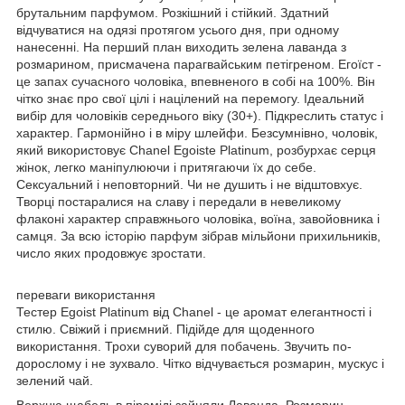
брутальним парфумом. Розкішний і стійкий. Здатний
відчуватися на одязі протягом усього дня, при одному
нанесенні. На перший план виходить зелена лаванда з
розмарином, присмачена парагвайським петігреном. Егоїст -
це запах сучасного чоловіка, впевненого в собі на 100%. Він
чітко знає про свої цілі і націлений на перемогу. Ідеальний
вибір для чоловіків середнього віку (30+). Підкреслить статус і
характер. Гармонійно і в міру шлейфи. Безсумнівно, чоловік,
який використовує Chanel Egoiste Platinum, розбурхає серця
жінок, легко маніпулюючи і притягаючи їх до себе.
Сексуальний і неповторний. Чи не душить і не відштовхує.
Творці постаралися на славу і передали в невеликому
флаконі характер справжнього чоловіка, воїна, завойовника і
самця. За всю історію парфум зібрав мільйони прихильників,
число яких продовжує зростати.
переваги використання
Тестер Egoist Platinum від Chanel - це аромат елегантності і
стилю. Свіжий і приємний. Підійде для щоденного
використання. Трохи суворий для побачень. Звучить по-
дорослому і не зухвало. Чітко відчувається розмарин, мускус і
зелений чай.
Верхню щабель в піраміді зайняли Лаванда, Розмарин,