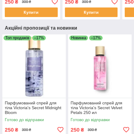
250
250
250
₴
₴
300 ₴
300 ₴
Купити
Купити
Акційні пропозиції та новинки
Топ продажів
–17%
Новинка
–17%
Парфумований спрей для
Парфумований спрей для
тіла Victoria's Secret Midnight
тіла Victoria's Secret Velvet
Bloom
Petals 250 ил
Готово до відправки
Готово до відправки
250
250
₴
₴
300 ₴
300 ₴