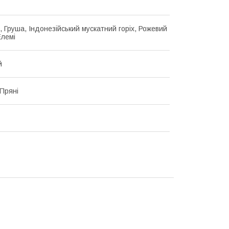
, Груша, Індонезійський мускатний горіх, Рожевий
Елемі
й
 Пряні