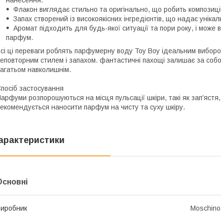
нанесення.
Флакон виглядає стильно та оригінально, що робить композиці
Запах створений із високоякісних інгредієнтів, що надає унікал
Аромат підходить для будь-якої ситуації та пори року, і може в
парфум.
сі ці переваги роблять парфумерну воду Toy Boy ідеальним вибором
еповторним стилем і запахом. фантастичні пахощі залишає за собо
агатьом навколишнім.
посіб застосування
арфуми розпорошуються на місця пульсації шкіри, такі як зап'ястя
екомендується наносити парфум на чисту та суху шкіру.
арактеристики
Основні
иробник
Moschino