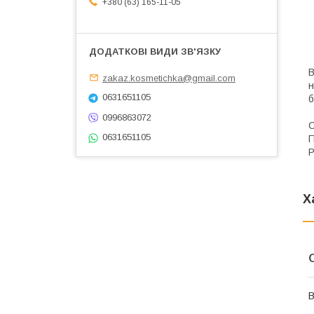
+380 (63) 165-11-05
В
zakaz.kosmetichka@gmail.com
н
0631651105
б
0996863072
С
0631651105
П
Р
Х
В