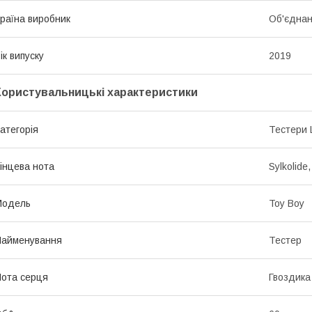
раїна виробник
Об'єднан
ік випуску
2019
Користувальницькі характеристики
атегорія
Тестери 
інцева нота
Sylkolid
Мoдель
Toy Boy
Найменування
Тестер
ота серця
Гвоздика 