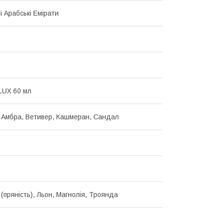
і Арабські Емірати
LUX 60 мл
e, Амбра, Ветивер, Кашмеран, Сандал
(пряність), Льон, Магнолія, Троянда