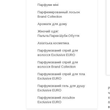
Парфуми міні
Парфюмированный лосьон
Brand Collection
Аромати для дому
Жіночий одяг:
Пальта.Парки.Шуби.Обуття
Азіатська косметика
Парфумований спрей для
волосся Exclusive EURO
Парфумований спрей для
волосся Brand Collection
Парфумований спрей для тіла
Exclusive EURO
Парфумований гель для душу
Р
Exclusive EURO
ч
х
Парфумований лосьйон
Exclusive EURO
п
в