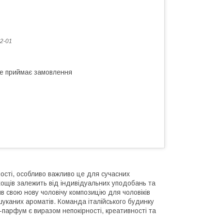
2-01
не приймає замовлення
ості, особливо важливо це для сучасних
пахощів залежить від індивідуальних уподобань та
в свою нову чоловічу композицію для чоловіків
шуканих ароматів. Команда італійського будинку
і-парфум є виразом непокірності, креативності та