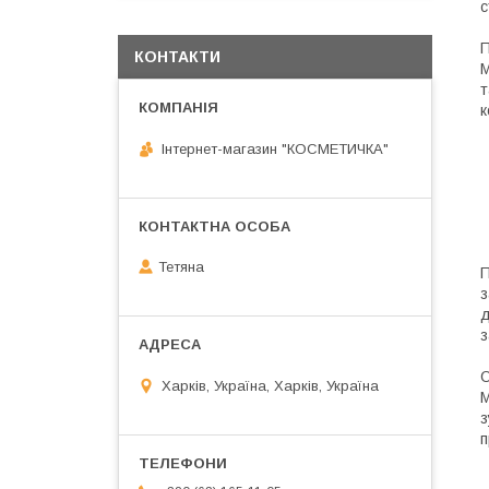
с
П
КОНТАКТИ
М
т
к
Інтернет-магазин "КОСМЕТИЧКА"
Тетяна
П
з
д
з
О
Харків, Україна, Харків, Україна
М
з
п