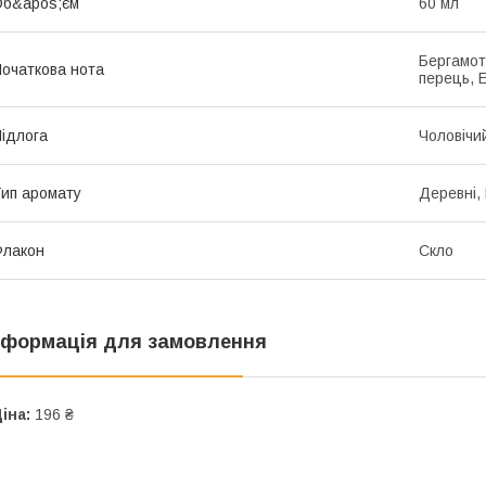
Об&apos;єм
60 мл
Бергамот
очаткова нота
перець, 
ідлога
Чоловічи
ип аромату
Деревні,
Флакон
Скло
нформація для замовлення
іна:
196 ₴