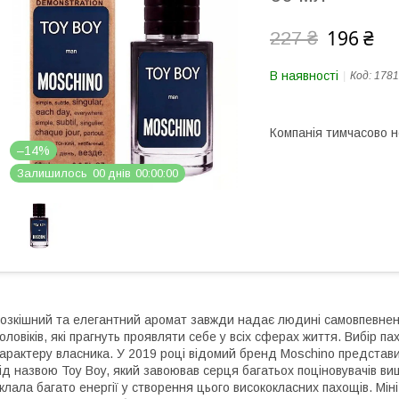
196 ₴
227 ₴
В наявності
Код:
1781
Компанія тимчасово 
–14%
Залишилось
0
0
днів
0
0
0
0
0
0
озкішний та елегантний аромат завжди надає людині самовпевнен
оловіків, які прагнуть проявляти себе у всіх сферах життя. Вибір 
арактеру власника. У 2019 році відомий бренд Moschino представи
ід назвою Toy Boy, який завоював серця багатьох поціновувачів ви
клала багато енергії у створення цього висококласних пахощів. Мін