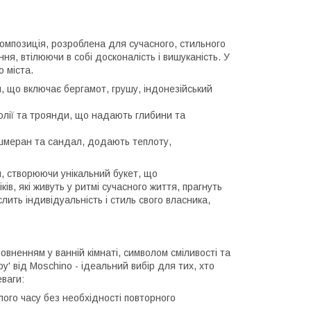
 композиція, розроблена для сучасного, стильного
я, втілюючи в собі досконалість і вишуканість. У
о міста.
и, що включає бергамот, грушу, індонезійський
нолії та троянди, що надають глибини та
ашмеран та сандал, додають теплоту,
ки, створюючи унікальний букет, що
ів, які живуть у ритмі сучасного життя, прагнуть
ить індивідуальність і стиль свого власника,
вненням у ванній кімнаті, символом сміливості та
y' від Moschino - ідеальний вибір для тих, хто
еваги:
лого часу без необхідності повторного