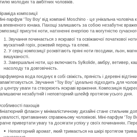
тилю молодих та амбітних чоловіків.
іраміда композиції
іні-парфум 'Toy Boy' від компанії Moschino - це унікальна чоловіча
а впевненого юнака. Пахощі залишають за собою незабутнє враженн
омпозиції присутні ноти, натхненні енергією та могутністю сучасног
Звучання починається з яскравої та освіжаючої початкової нот
мускатний горіх, рожевий перець та елемі.
У серці композиції розквітають пряні ноти гвоздики, льон, маг
вишуканості.
Завершальні ноти, що включають Sylkolide, амбру, ветивер, к
насолоду та довговічність.
арфумерна вода поєднує в собі свіжість, пряність і деревні відтін
апам'ятовується. Звучання “Toy Boy” ідеально підходить для чоловік
о центру уваги та створюють яскраві враження. Композиція підкресл
алишаючи незабутній і неповторний шлейф протягом усього дня.
собливості пахощів
ініатюрний флакон у мінімалістичному дизайні стане стильним допо
ухвалості, притаманних справжньому чоловікові. Міні-парфум 'Toy Bo
рагне привертати увагу та досягати успіху у своїх починаннях. Пер
Неповторний аромат, який тримається на шкірі протягом трива