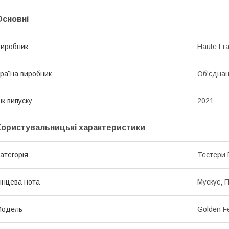
Основні
иробник
Haute Fr
раїна виробник
Об'єднан
ік випуску
2021
Користувальницькі характеристики
атегорія
Тестери 
інцева нота
Мускус, 
Мoдель
Golden F