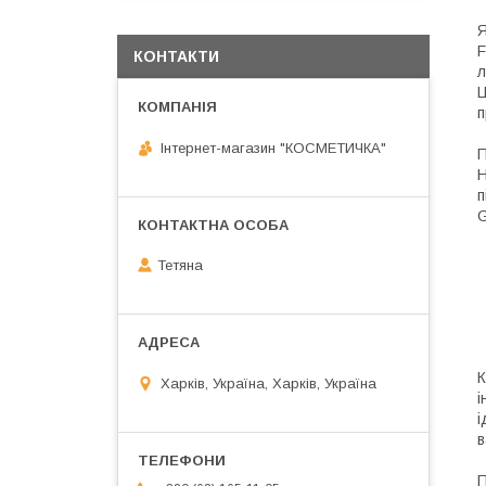
Я
F
КОНТАКТИ
л
Ц
п
Інтернет-магазин "КОСМЕТИЧКА"
П
H
п
G
Тетяна
К
Харків, Україна, Харків, Україна
і
і
в
П