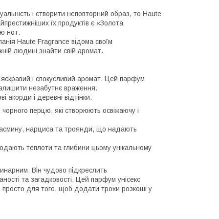
уальність і створити неповторний образ, то Haute
престижніших їх продуктів є «Золота
ю нот.
мпанія Haute Fragrance відома своїм
ній людині знайти свій аромат.
ь яскравий і спокусливий аромат. Цей парфум
і залишити незабутнє враження.
і акорди і деревні відтінки:
у, чорного перцю, які створюють освіжаючу і
жасмину, нарциса та троянди, що надають
 додають теплоти та глибини цьому унікальному
динарним. Він чудово підкреслить
аності та загадковості. Цей парфум унісекс
о просто для того, щоб додати трохи розкоші у