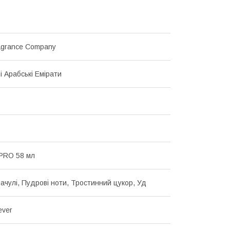
agrance Company
і Арабські Емірати
PRO 58 мл
Пачулі, Пудрові ноти, Тростинний цукор, Уд
ever