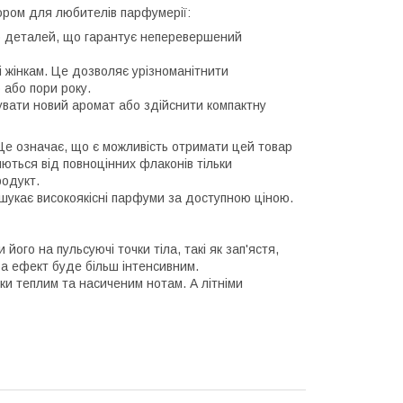
бором для любителів парфумерії:
до деталей, що гарантує неперевершений
і жінкам. Це дозволяє урізноманітнити
 або пори року.
бувати новий аромат або здійснити компактну
Це означає, що є можливість отримати цей товар
яються від повноцінних флаконів тільки
родукт.
шукає високоякісні парфуми за доступною ціною.
го на пульсуючі точки тіла, такі як зап'ястя,
 а ефект буде більш інтенсивним.
ки теплим та насиченим нотам. А літніми