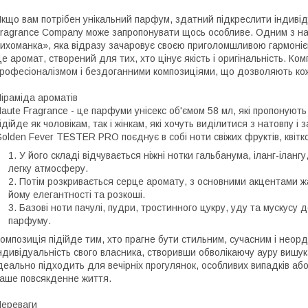
кщо вам потрібен унікальний парфум, здатний підкреслити індивід
ragrance Company може запропонувати щось особливе. Одним з най
ихоманка», яка відразу зачаровує своєю приголомшливою гармоніє
е аромат, створений для тих, хто цінує якість і оригінальність. Ко
рофесіоналізмом і бездоганними композиціями, що дозволяють кож
іраміда ароматів
aute Fragrance - це парфуми унісекс об'ємом 58 мл, які пропонуют
ідійде як чоловікам, так і жінкам, які хочуть виділитися з натовпу 
olden Fever TESTER PRO поєднує в собі ноти свіжих фруктів, квітков
У його складі відчувається ніжні нотки гальбанума, іланг-іланг
легку атмосферу.
Потім розкривається серце аромату, з основними акцентами 
йому елегантності та розкоші.
Базові ноти пачулі, пудри, тростинного цукру, уду та мускусу
парфуму.
омпозиція підійде тим, хто прагне бути стильним, сучасним і неор
ндивідуальність свого власника, створивши обволікаючу ауру вишук
деально підходить для вечірніх прогулянок, особливих випадків аб
аше повсякденне життя.
ереваги