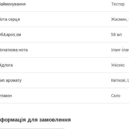
Найменування
Тестер
ота серця
Жасмин, 
Об&apos;єм
58 мл
очаткова нота
Іланг-іл
ідлога
Унісекс
ип аромату
Квіткові,
Флакон
Скло
нформація для замовлення