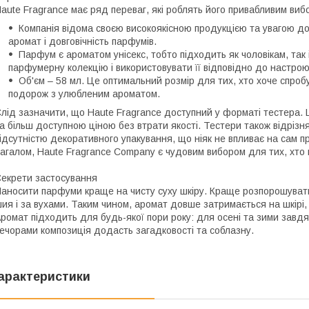
aute Fragrance має ряд переваг, які роблять його привабливим ви
Компанія відома своєю високоякісною продукцією та увагою 
аромат і довговічність парфумів.
Парфум є ароматом унісекс, тобто підходить як чоловікам, так 
парфумерну колекцію і використовувати її відповідно до настрою
Об'єм – 58 мл. Це оптимальний розмір для тих, хто хоче спро
подорож з улюбленим ароматом.
лід зазначити, що Haute Fragrance доступний у форматі тестера. 
а більш доступною ціною без втрати якості. Тестери також відрізн
ідсутністю декоративного упакування, що ніяк не впливає на сам п
агалом, Haute Fragrance Company є чудовим вибором для тих, хто 
екрети застосування
аносити парфуми краще на чисту суху шкіру. Краще розпорошувати йо
ия і за вухами. Таким чином, аромат довше затримається на шкірі,
ромат підходить для будь-якої пори року: для осені та зими завдя
ечорами композиція додасть загадковості та соблазну.
арактеристики