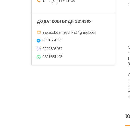
+380 (63) 165-11-05
H
zakaz.kosmetichka@gmail.com
0631651105
С
0996863072
з
0631651105
в
З
С
Н
ш
А
в
Х