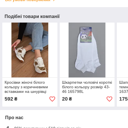
Подібні товари компанії
Кросівки жіночі білого
Шкарпетки чоловічі короткі
Шапк
кольору з коричневими
білого кольору розмір 43-
темн
вставками на шнурівці
46 165798L
163
155420L
592
20
175
₴
₴
Про нас