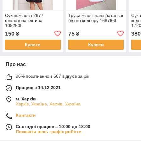
Сукня жіноча 2877
Труси жіночі напівбатальні
Сукн
фіолетова клітина
білого кольору 168766L
коль
109250L
172
150
75
380
₴
₴
Купити
Купити
Про нас
96% позитивних з 507 відгуків за рік
Працює з 14.12.2021
м. Харків
Харків, Україна, Харків, Україна
Контакти
Сьогодні працює з 10:00 до 18:00
Показати весь графік роботи