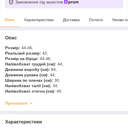
Замовлення під захистом
Опис
Характеристики
Доставка
Оплата
Умови п
Опис
Розмір:
44-46;
Реальний розмір:
42;
Розмір на бірци:
44-46;
Напівобхват грудей (см):
44;
Довжина виробу (см):
84;
Довжина рукава (см):
44;
Ширина по плечах (см):
30;
Напівобхват талії (см):
34;
Напівобхват стегон (см):
45;
Приховати
Характеристики