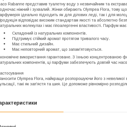
aco Rabanne представив туалетну воду з незвичайним та екстраваг
одночас ніжний і зухвалий. Жінки обирають Olympea Flora, тому щ
арфумерія ідеально підходить як для ділових леді, так і для моло
родукція відповідає високим стандартам якості та абсолютно безп
атуральних молекулах і має гіпоалергенні властивості. Парфум має 
Складений із натуральних компонентів.
Підтримує стійкий аромат протягом тривалого часу.
Має стильний дизайн.
Має неповторний аромат, що запам'ятовується.
кономічне використання гарантоване. З їхньою концентрованою ф
атуральних компонентів, ці парфуми забезпечують довгий час нас
астосування
аносити Olympea Flora, найкраще розпорошуючи його з невеликої в
ульсації, такі як зап'ястя та шия. Це допоможе рівномірно розподіл
арактеристики
Основні