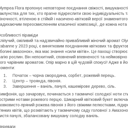
lympea Flora пропонує неповторне поєднання свіжості, вишуканост
аклунства для тих, хто прагне підкреслити свою індивідуальність т
іночності, втіленою в стійкій і насичено-квітковій версії знаменито
адихаючим переосмисленням класичної композиції, де кожна нота й
собливості піраміди
ліпучий, сміливий та надзвичайно привабливий жіночий аромат Ol
abanne у 2023 році, є винятковим поєднанням квіткових та фрукто
богині амазонок», яка має знання «сили квітів». Це пахощі створює
агію рослин. Він непохитний, сповнений впевненості та неймовірно
ого чарівним ароматом. Опір марно в цій чудовій спокусі! Адже в й
оменти:
Початок – чорна смородина, сорбет, рожевий перець.
Центр – троянда, півонія.
Завершення – ваніль, пачулі, кашемірове дерево, сіль.
имфонія, що зачаровує, починається з таємничої солодкої ноти ст
острими нотами рожевого перцю. Шикарний квітковий букет включає
овковисто-пряний рожева півонія з його свіжими пелюстками, підкр
'янких квітів, що розквітають у таємничому саду головної з Амазоно
истя пачулі, збалансовану вишукану солодку ваніль.
ереваги