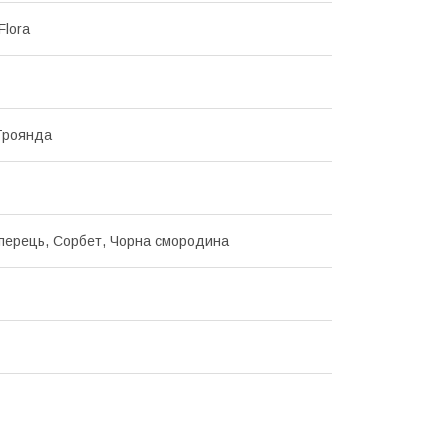
Flora
 Троянда
перець, Сорбет, Чорна смородина