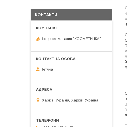
O
ч
КОНТАКТИ
ж
н
О
Інтернет-магазин "КОСМЕТИЧКА"
С
R
«
м
й
м
Тетяна
С
г
Харків, Україна, Харків, Україна
ш
п
л
П