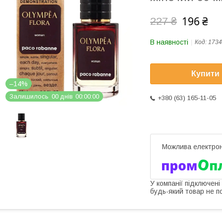
196 ₴
227 ₴
В наявності
Код:
1734
Купити
–14%
Залишилось
0
0
днів
0
0
0
0
0
0
+380 (63) 165-11-05
У компанії підключені
будь-який товар не п