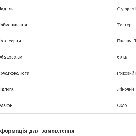
Мoдель
Olympea 
Найменування
Тестер
ота серця
Півонія,
Об&apos;єм
60 мл
очаткова нота
Рожевий 
ідлога
Жіночий
Флакон
Скло
нформація для замовлення