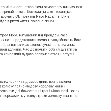
і та жіночності, створюючи атмосферу вишуканого
а привабливість. Композиція є квінтесенцією
го аромату Olympéa від Paco Rabanne. Він є
де в ритмі життя сучасної жінки.
ympea Flora, випущений під брендом Paco
вих нот. Представники компанії уподібнюють його
 образ ватажки амазонок сучасності, яка знає
 привабливий. Час дозволити собі слідувати за
ого композиції чудово розкриваються наступні
иглих чорних ягід смородини, приправленої
 колючу пряно-медову королеву квітів і
еслюючи дві божественні грані жіночності. Запах
к, переходить у теплу, трохи землісту пікантність