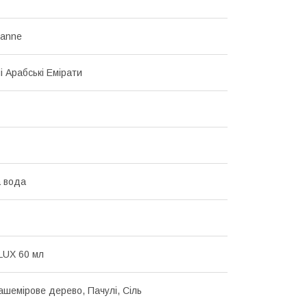
banne
і Арабські Емірати
 вода
LUX 60 мл
Кашемірове дерево, Пачулі, Сіль