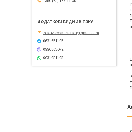
+380 (63) 165-11-05
P
в
п
П
н
zakaz.kosmetichka@gmail.com
0631651105
0996863072
0631651105
Е
н
З
Н
п
Х