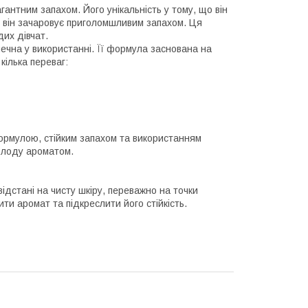
антним запахом. Його унікальність у тому, що він
о він зачаровує приголомшливим запахом. Ця
дих дівчат.
ечна у використанні. Її формула заснована на
кілька переваг:
ормулою, стійким запахом та використанням
олоду ароматом.
ідстані на чисту шкіру, переважно на точки
ити аромат та підкреслити його стійкість.