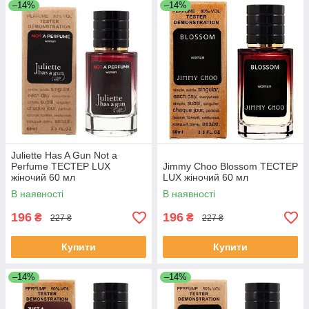
–14%
–14%
Juliette Has A Gun Not a
Perfume ТЕСТЕР LUX
Jimmy Choo Blossom ТЕСТЕР
жіночий 60 мл
LUX жіночий 60 мл
В наявності
В наявності
196
196
₴
₴
227 ₴
227 ₴
Купити
Купити
–14%
–14%