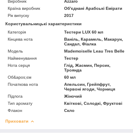
Виробник
Azzaro
Країна виробник
Об'єднані Арабські Емірати
Рік випуску
2017
Користувальницькі характеристики
Категорія
Тестери LUX 60 мл
Кінцева нота
Ваніль, Карамель, Макарун,
Сандал, Фіалка
Мoдель
Mademoiselle Leau Tres Belle
Найменування
Тестер
Нота серця
Глід, Жасмин, Персик,
Троянда
Об&apos;єм
60 мл
Початкова нота
Апельсин, Грейпфрут,
Червоні ягоди, Чорниця
Підлога
Жіночий
Тип аромату
Квіткові, Солодкі, Фруктові
Флакон
Скло
Приховати