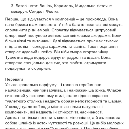
Базові ноти: Ваніль, Карамель, Мигдальне тістечнє
макарун, Сандал, Фіалка.
Перше, що відчувається у композиції – це прохолода. Вона
наче бризки шампанського. У ній є багато нюансів, які можуть
спричинити різні емоції. Спочатку відчувається цитрусовий
флер, який поступово змінюється квітковими акордами. Вони
більш ніжні та витончені. Далі відчувається присмак стиглих
ягід, а потім – солодка карамель та ваніль. Таке поєднання
створює чудовий шлейф. Він ніби хмара огортає жінку.
Туалетна вода подарує відчуття радості та щастя. Вона
створена спеціально для тих, хто любить отримувати
подарунки та сюрпризи.
Переваги
Усього крапелька парфуму – і головна героїня вже
найчарівніша, найпривабливіша і найбажаніша жінка. Флакон
виконаний у витонченому стилі, стане гідною окрасою
туалетного столика і надасть образу неповторності та шарму.
У складі туалетної води містяться тільки натуральні
компоненти, які надають їй стійкості та насиченості.
Аромат не тільки полонить своєю жіночністю, а й залишає за
собою шлейф із ноток чуттєвості та розкоші. Це вибір молодих
жінок, які впевнені у своїй привабливості. Парфум уособлює