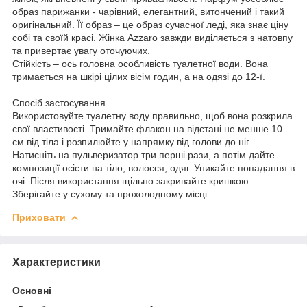
образ парижанки - чарівний, елегантний, витончений і такий
оригінальний. Її образ – це образ сучасної леді, яка знає ціну
собі та своїй красі. Жінка Azzaro завжди виділяється з натовпу
та привертає увагу оточуючих.
Стійкість – ось головна особливість туалетної води. Вона
тримається на шкірі цілих вісім годин, а на одязі до 12-ї.
Спосіб застосування
Використовуйте туалетну воду правильно, щоб вона розкрила
свої властивості. Тримайте флакон на відстані не менше 10
см від тіла і розпилюйте у напрямку від голови до ніг.
Натисніть на пульверизатор три перші рази, а потім дайте
композиції осісти на тіло, волосся, одяг. Уникайте попадання в
очі. Після використання щільно закривайте кришкою.
Зберігайте у сухому та прохолодному місці.
Приховати
Характеристики
Основні