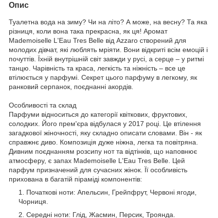
Опис
Туалетна вода на зиму? Чи на літо? А може, на весну? Та яка
різниця, коли вона така прекрасна, як ця! Аромат
Mademoiselle L'Eau Tres Belle від Azzarо створений для
молодих дівчат, які люблять мріяти. Вони відкриті всім емоцій і
почуттів. Їхній внутрішній світ завжди у русі, а серце – у ритмі
танцю. Чарівність та краса, легкість та ніжність – все це
втілюється у парфумі. Секрет цього парфуму в легкому, як
ранковий серпанок, поєднанні акордів.
Особливості та склад
Парфуми відноситься до категорії квіткових, фруктових,
солодких. Його прем'єра відбулася у 2017 році. Це втілення
загадкової жіночності, яку складно описати словами. Він - як
справжнє диво. Композиція дуже ніжна, легка та повітряна.
Дивним поєднанням розсипу нот та відтінків, що наповнює
атмосферу, є запах Mademoiselle L'Eau Tres Belle. Цей
парфум призначений для сучасних жінок. Її особливість
прихована в багатій піраміді компонентів:
Початкові ноти: Апельсин, Грейпфрут, Червоні ягоди,
Чорниця.
Середні ноти: Глід, Жасмин, Персик, Троянда.