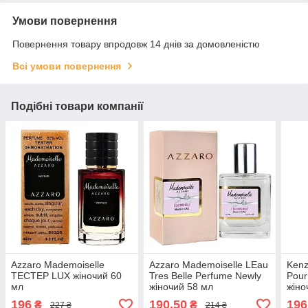
Умови повернення
Повернення товару впродовж 14 днів за домовленістю
Всі умови повернення
Подібні товари компанії
Azzaro Mademoiselle
Azzaro Mademoiselle LEau
Kenz
ТЕСТЕР LUX жіночий 60
Tres Belle Perfume Newly
Pou
мл
жіночий 58 мл
жіно
196
190,50
196
₴
₴
227 ₴
214 ₴