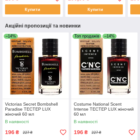
Купити
Купити
Акційні пропозиції та новинки
–14%
Топ продажів
–14%
Victorias Secret Bombshell
Costume National Scent
Paradise ТЕСТЕР LUX
Intense ТЕСТЕР LUX жіночий
жіночий 60 мл
60 мл
В наявності
В наявності
196
196
₴
₴
227 ₴
227 ₴