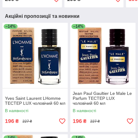
Акційні пропозиції та новинки
–14%
–14%
Jean Paul Gaultier Le Male Le
Yves Saint Laurent LHomme
Parfum ТЕСТЕР LUX
ТЕСТЕР LUX чоловічий 60 мл
чоловічий 60 мл
В наявності
В наявності
196
196
₴
₴
227 ₴
227 ₴
–14%
–14%