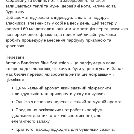
кардамону та водних нот. На завершення, на шкірі
залишаються теплі та мужні дерев'яні ноти, капучино та
бурштину.
Цей аромат підкреслить індивідуальність та подарує
власникові впевненість у собі на весь день. Цей тестер у
форматі 60 мл дозволить оцінити композицію перед покупкою
повнорозмірного флакона, а приємний дизайн упаковки
зробить процедуру нанесення парфуму приємною та
красивою.
Переваги
Antonio Banderas Blue Seduction – це парфумерна вода,
створена для чоловіків, які хочуть бути у центрі уваги. Запах
має безліч переваг, які зроблять життя ще яскравішим і
цікавішим.
Це унікальний аромат, який здатний підкреслити
індивідуальність та привернути увагу оточуючих.
Однією з основних переваг є свіжий та мужній аромат.
Поєднання освіжаючих нот роблять парфум
ідеальним для тих, хто хоче спортивного, але
елегантного запаху.
Крім того, пахощі підходить для будь-яких сезонів,