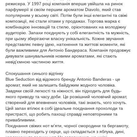
режисера. У 1997 році компанія вперше увійшла на ринок
парфумерії зі своїм першим ароматом Diavolo, який став
популярним у всьому світі. Потім були інші елегантні та свіжі
композиції, які стали хітами у продажах. Торгова марка є
комбінацією інновацій та стилю, орієнтованих на молодіжну
аудиторію. Запахи поєднують у собі елегантність та мужність,
при цьому зберігаючи власну унікальність. Кожне звучання
представляє певну ідею, натхнення та життєві моменти, які
були важливими для Антоніо Бандераса. Компанія продовжує
дивувати шанувальників новими ароматами, які стають
невід'ємною частиною життя.
Спокушання синього відтінку
Blue Seduction від відомого бренду Antonio Banderas - це
аромат, який не залишить байдужим жодного чоловіка.
Завдяки своїй легкості та ніжності, він підходить для будь-
якого приводу та часу доби. Це розкішний чоловічий аромат,
створений для впевнених чоловіків, такі знають, чого хочуть.
Цей запах втілює в собі ідеальне поєднання прохолоди та
пристрасті, що робить пахощі справді неповторними та
привабливими.
Поєднання свіжих нот м'яти, чорної смородини та бергамоту,
плавно переходить у серце, що складається з яблука, дині,