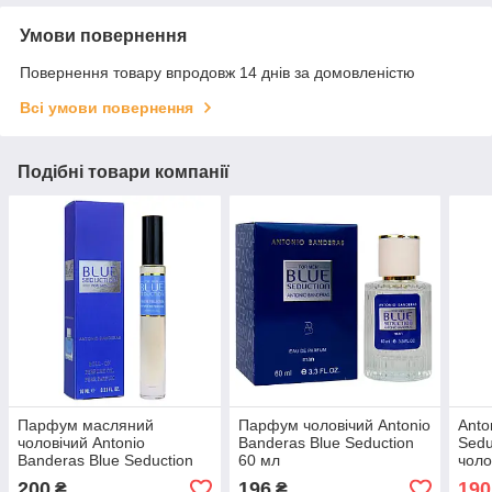
Умови повернення
Повернення товару впродовж 14 днів за домовленістю
Всі умови повернення
Подібні товари компанії
Парфум масляний
Парфум чоловічий Antonio
Anto
чоловічий Antonio
Banderas Blue Seduction
Sed
Banderas Blue Seduction
60 мл
чоло
10 мл
200
196
190
₴
₴