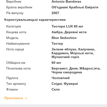
Виробник
Antonio Banderas
Країна виробник
Об'єднані Арабські Емірати
Рік випуску
2007
Користувальницькі характеристики
Категорія
Тестери LUX 60 мл
Кінцева нота
Амбра, Деревні ноти
Мoдель
Blue Seduction
Найменування
Тестер
Нота серця
Зелене яблуко, Капучино,
Кардамон, Морські ноти,
Мускатний горіх
Об&apos;єм
60 мл
Початкова нота
Бергамот, Диня, М&apos;ята,
Чорна смородина
Підлога
Чоловічий
Тип аромату
Східні, Фужерні
Флакон
Скло
Приховати