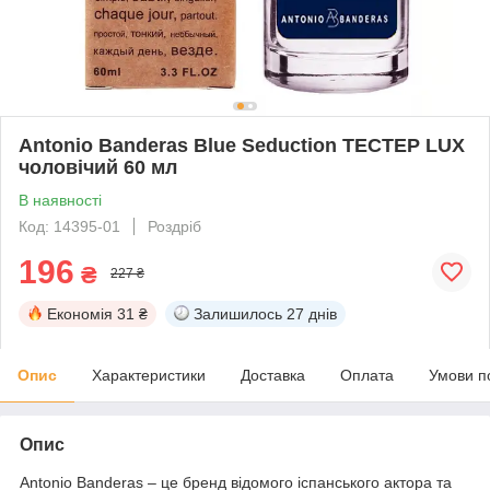
Antonio Banderas Blue Seduction ТЕСТЕР LUX
чоловічий 60 мл
В наявності
Код: 14395-01
Роздріб
196
₴
227 ₴
Економія
31 ₴
Залишилось
27 днів
Опис
Характеристики
Доставка
Оплата
Умови п
Опис
Antonio Banderas – це бренд відомого іспанського актора та