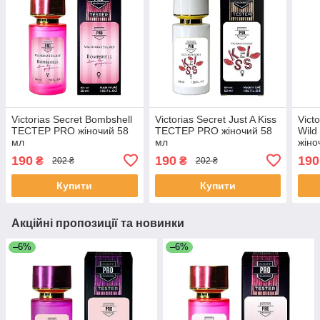
Victorias Secret Bombshell
Victorias Secret Just A Kiss
Vict
ТЕСТЕР PRO жіночий 58
ТЕСТЕР PRO жіночий 58
Wild
мл
мл
жіно
190
190
190
₴
₴
202 ₴
202 ₴
Купити
Купити
Акційні пропозиції та новинки
–6%
–6%