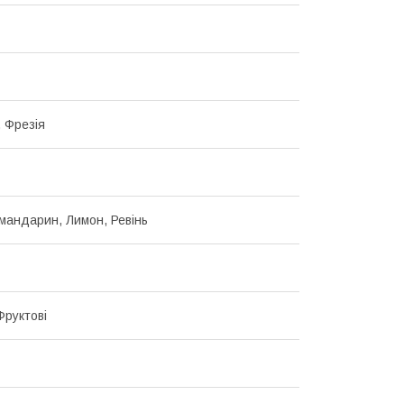
 Фрезія
мандарин, Лимон, Ревінь
 Фруктові