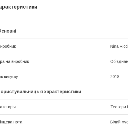
арактеристики
Основні
иробник
Nina Ricc
раїна виробник
Об'єднан
ік випуску
2018
Користувальницькі характеристики
атегорія
Тестери 
інцева нота
Білий мус