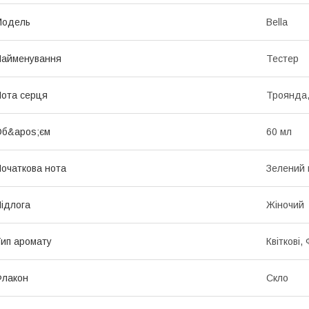
Мoдель
Bella
Найменування
Тестер
ота серця
Троянда,
Об&apos;єм
60 мл
очаткова нота
Зелений 
ідлога
Жіночий
ип аромату
Квіткові,
Флакон
Скло