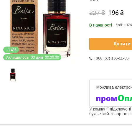
196 ₴
227 ₴
В наявності
Код:
1370
Купити
–14%
Залишилось
0
0
днів
0
0
0
0
0
0
+380 (63) 165-11-05
У компанії підключені
будь-який товар не п