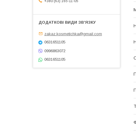
+380 (63) 165-11-05
zakaz.kosmetichka@gmail.com
Н
0631651105
0996863072
0631651105
П
П
Т