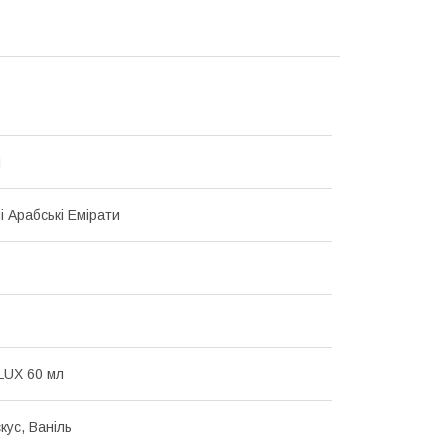
i
і Арабські Емірати
LUX 60 мл
кус, Ваніль