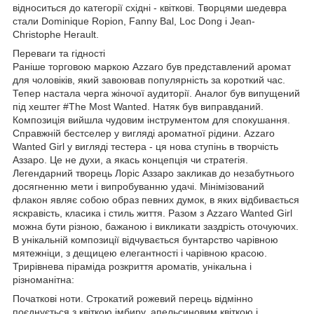
відноситься до категорії східні - квіткові. Творцями шедевра
стали Dominique Ropion, Fanny Bal, Loc Dong і Jean-
Christophe Herault.
Переваги та гідності
Раніше торговою маркою Azzaro був представлений аромат
для чоловіків, який завоював популярність за короткий час.
Тепер настала черга жіночої аудиторії. Аналог був випущений
під хештег #The Most Wanted. Натяк був виправданий.
Композиція вийшла чудовим інструментом для спокушання.
Справжній бестселер у вигляді ароматної рідини. Azzaro
Wanted Girl у вигляді тестера - ця нова ступінь в творчість
Аззаро. Це не духи, а якась концепція чи стратегія.
Легендарний творець Лоріс Аззаро закликав до незабутнього
досягненню мети і випробуванню удачі. Мінімізований
флакон являє собою образ певних думок, в яких відбивається
яскравість, класика і стиль життя. Разом з Azzaro Wanted Girl
можна бути різною, бажаною і викликати заздрість оточуючих.
В унікальній композиції відчувається бунтарство чарівною
мятежніци, з дещицею елегантності і чарівною красою.
Трирівнева піраміда розкриття ароматів, унікальна і
різноманітна:
Початкові ноти. Строкатий рожевий перець відмінно
поєднується з квіткою імбиру, апельсиновим квіткою і