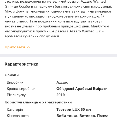
столика, незважаючи на не великий розмір. Azzaro Wanted
Girl - це бомба в сучасному і багатогранному світі парфумерії.
Мікс з фруктів, кислуватих, свіжих і чуттєвих відтінків вилилися
в унікальну композицію і вибухонебезпечну комбінацію. Їй
немає рівних. Таке поєднання хочеться відчувати знову і
знову і не думати про проблеми прийдешніх днів. Майбутнім
насолоджуватися приємніше разом з Azzaro Wanted Girl -
ароматом сучасних спокусників.
Приховати
Характеристики
Основні
Виробник
Azzaro
Країна виробник
Об'єднані Арабські Емірати
Рік випуску
2019
Користувальницькі характеристики
Категорія
Тестери LUX 60 мл
Кінцева нота
Боби тонка, Ветивер, Пачулі