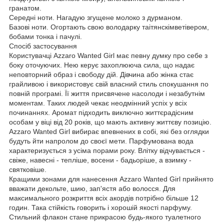
гранатом.
Середні ноти. Нагадую згущене молоко з дурманом.
Базові ноти. Огортають свою володарку таітянскімветівером,
бобами тонка і пачулі.
Спосіб застосування
Користувачці Azzaro Wanted Girl має певну думку про себе з
боку оточуючих. Нею керує захоплююча сила, що надає
неповторний образ і свободу дій. Дівчина або жінка стає
грайливою і використовує свій власний стиль спокушання по
повній програмі. Її життя присвячене насолоди і незабутнім
моментам. Таких людей чекає неодмінний успіх у всіх
починаннях. Аромат підходить виключно життєрадісним
особам у віці від 20 років, що мають активну життєву позицію.
Azzaro Wanted Girl вибирає впевнених в собі, які без оглядки
будуть йти напролом до своєї мети. Парфумована вода
характеризується з усіма порами року. Влітку відчувається -
свіже, навесні - тепліше, восени - бадьоріше, а взимку -
святковіше.
Кращими зонами для нанесення Azzaro Wanted Girl прийнято
вважати декольте, шию, зап'ястя або волосся. Для
максимального розкриття всіх акордів потрібно більше 12
годин. Така стійкість говорить і хорошій якості парфуму.
Стильний флакон стане прикрасою будь-якого туалетного