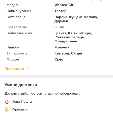
Мoдель
Wanted Girl
Найменування
Тестер
Нота серця
Варене згущене молоко,
Дурман
Об&apos;єм
60 мл
Початкова нота
Гранат, Квіти імбиру,
Рожевий перець,
Флердоранж
Підлога
Жіночий
Тип аромату
Квіткові, Східні
Флакон
Скло
Приховати
Умови доставки
Доставка здійснюється тільки по передоплаті.
Нова Пошта
Укрпошта