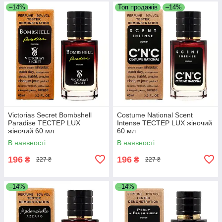
–14%
Топ продажів
–14%
Victorias Secret Bombshell
Costume National Scent
Paradise ТЕСТЕР LUX
Intense ТЕСТЕР LUX жіночий
жіночий 60 мл
60 мл
В наявності
В наявності
196
196
₴
₴
227 ₴
227 ₴
–14%
–14%