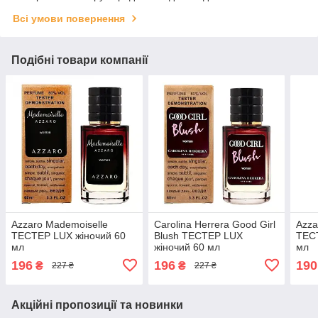
Всі умови повернення
Подібні товари компанії
Azzaro Mademoiselle
Carolina Herrera Good Girl
Azza
ТЕСТЕР LUX жіночий 60
Blush ТЕСТЕР LUX
ТЕС
мл
жіночий 60 мл
мл
196
196
190
₴
₴
227 ₴
227 ₴
Акційні пропозиції та новинки