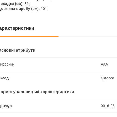
осадка (см):
31;
овжина виробу (см):
101;
арактеристики
Основні атрибути
иробник
ААА
Склад
Одесса
Користувальницькі характеристики
ртикул
0016-96