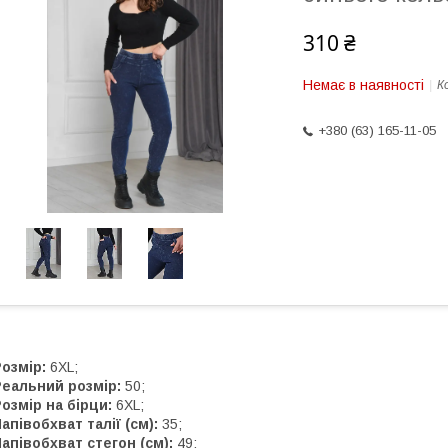
310 ₴
Немає в наявності
К
+380 (63) 165-11-05
озмір:
6XL;
Реальний розмір:
50;
озмір на бірци:
6XL;
апівобхват талії (см):
35;
апівобхват стегон (см):
49;