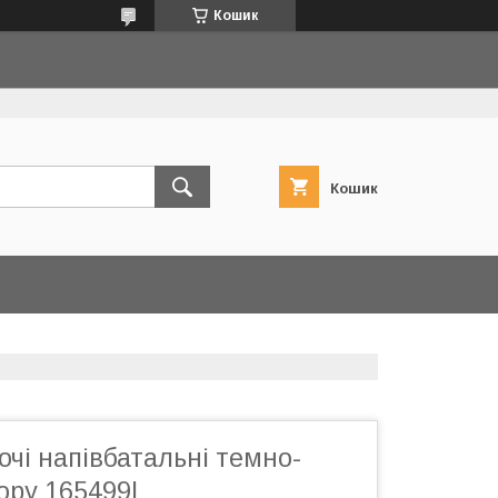
Кошик
Кошик
очі напівбатальні темно-
ору 165499L