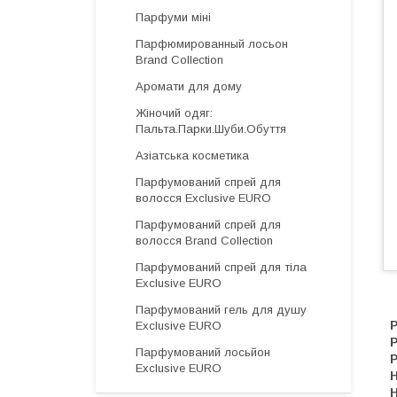
Парфуми міні
Парфюмированный лосьон
Brand Collection
Аромати для дому
Жіночий одяг:
Пальта.Парки.Шуби.Обуття
Азіатська косметика
Парфумований спрей для
волосся Exclusive EURO
Парфумований спрей для
волосся Brand Collection
Парфумований спрей для тіла
Exclusive EURO
Парфумований гель для душу
Р
Exclusive EURO
Парфумований лосьйон
Р
Exclusive EURO
Н
Н