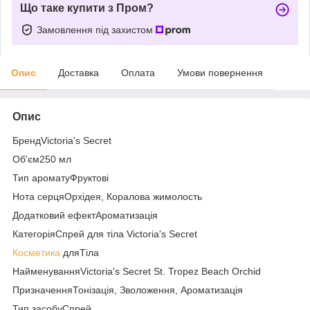
Що таке купити з Пром?
Замовлення під захистом
Опис
Доставка
Оплата
Умови повернення
Опис
БрендVictoria's Secret
Об'єм250 мл
Тип ароматуФруктові
Нота серцяОрхідея, Коралова жимолость
Додатковий ефектАроматизація
КатегоріяСпрей для тіла Victoria's Secret
Косметика
дляТіла
НайменуванняVictoria's Secret St. Tropez Beach Orchid
ПризначенняТонізація, Зволоження, Ароматизація
Тип засобуСпрей