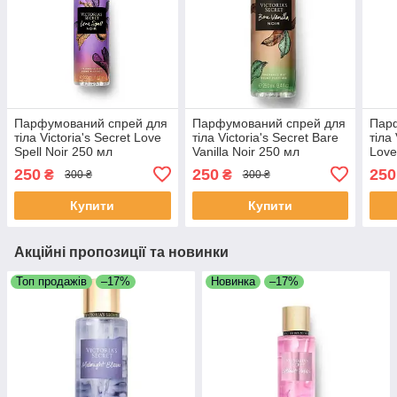
Парфумований спрей для
Парфумований спрей для
Пар
тіла Victoria's Secret Love
тіла Victoria's Secret Bare
тіла
Spell Noir 250 мл
Vanilla Noir 250 мл
Love
250
250
250
₴
₴
300 ₴
300 ₴
Купити
Купити
Акційні пропозиції та новинки
Топ продажів
–17%
Новинка
–17%