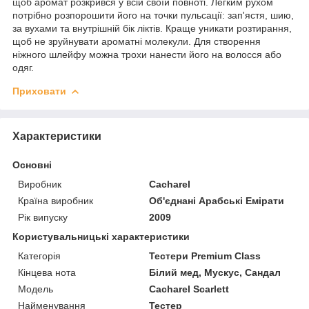
щоб аромат розкрився у всій своїй повноті. Легким рухом
потрібно розпорошити його на точки пульсації: зап'ястя, шию,
за вухами та внутрішній бік ліктів. Краще уникати розтирання,
щоб не зруйнувати ароматні молекули. Для створення
ніжного шлейфу можна трохи нанести його на волосся або
одяг.
Приховати
Характеристики
Основні
Виробник
Cacharel
Країна виробник
Об'єднані Арабські Емірати
Рік випуску
2009
Користувальницькі характеристики
Категорія
Тестери Premium Class
Кінцева нота
Білий мед, Мускус, Сандал
Мoдель
Cacharel Scarlett
Найменування
Тестер