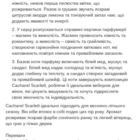
ніжність, немов перша пелюстка квітки, що
розкривається. Разом із грушею звучать яскраві
цитрусові акорди лимона та тонізуючий запах чаю, що
додають жвавості та енергії.
У серці розпускаються справжні перлини парфумерії
– жасмин та жимолість. Жасмин привносить ніжність та
романтику, а жимолість – свіжість та грайливість,
створюючи гармонійне поєднання квіткових нот, які
наповнюють повітря ніжним та привабливим запахом.
Базові ноти парфуму включають білий мед, мускус та
сандал. Білий мед надає солодощі та м'якість, мускус
додає глибину та теплоту, а сандал створює загадковий
та привабливий шлейф. Ці ноти завершують композицію
Cacharel Scarlett, роблячи її ідеальним вибором для
жінок, які цінують вишуканість та хочуть підкреслити
свою жіночність та індивідуальність.
Cacharel Scarlett ідеально підходить для весняно-літнього
сезону. Він ніби втілює в собі подих цих пір року. Аромат
розкриває яскраві фарби сонячного ранку та легкий вітерець,
що грає у гілках дерев.
Переваги