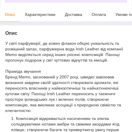
Опис
Характеристики
Доставка
Оплата
Умови п
Опис
У світі парфумерії, де кожен флакон обіцяє унікальність та
розкішний запах, парфумерна вода Irish Leather від компанії
Memo виділяється серед інших унісекс композицій. Пахощі
пропонує подорож у світ чуттєвих відчуттів та емоцій.
Піраміда звучання
Бренд Memo, заснований у 2007 році, швидко завоював
визнання завдяки своїй здатності створювати аромати, які
переносять власників у найекзотичніші та найнатхнюючіші
куточки світу. Пахощі Irish Leather переносить у таємничі
простори ірландських лук і зелених полів, створюючи
композицію, яка викликає асоціації з природною свіжістю та
елегантністю.
Композиція відкривається насиченими та злегка
солодкуватими нотами амбри та свіжими акордами ягід
ялівцю, створюючи багате та привертаючу увагу перше