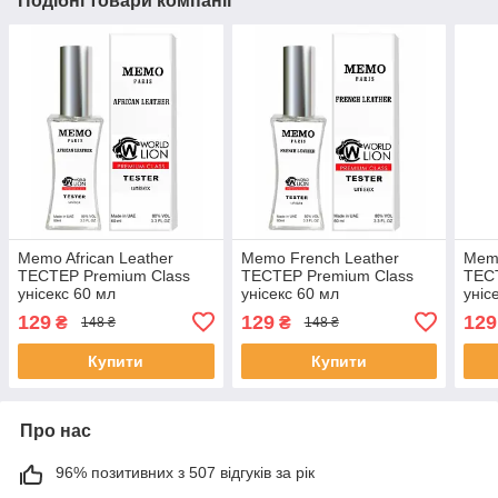
Подібні товари компанії
Memo African Leather
Memo French Leather
Memo
ТЕСТЕР Premium Class
ТЕСТЕР Premium Class
ТЕС
унісекс 60 мл
унісекс 60 мл
уніс
129
129
129
₴
₴
148 ₴
148 ₴
Купити
Купити
Про нас
96% позитивних з 507 відгуків за рік