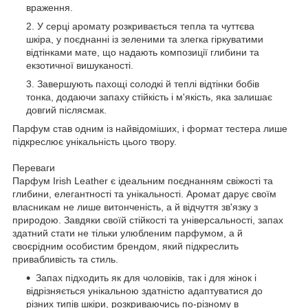
враження.
У серці аромату розкривається тепла та чуттєва
шкіра, у поєднанні із зеленими та злегка гіркуватими
відтінками мате, що надають композиції глибини та
екзотичної вишуканості.
Завершують пахощі солодкі й теплі відтінки бобів
тонка, додаючи запаху стійкість і м'якість, яка залишає
довгий післясмак.
Парфум став одним із найвідоміших, і формат тестера лише
підкреслює унікальність цього твору.
Переваги
Парфум Irish Leather є ідеальним поєднанням свіжості та
глибини, елегантності та унікальності. Аромат дарує своїм
власникам не лише витонченість, а й відчуття зв'язку з
природою. Завдяки своїй стійкості та універсальності, запах
здатний стати не тільки улюбленим парфумом, а й
своєрідним особистим брендом, який підкреслить
привабливість та стиль.
Запах підходить як для чоловіків, так і для жінок і
відрізняється унікальною здатністю адаптуватися до
різних типів шкіри, розкриваючись по-різному в