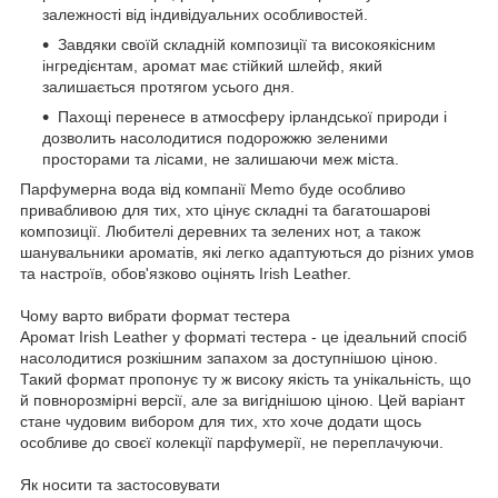
залежності від індивідуальних особливостей.
Завдяки своїй складній композиції та високоякісним
інгредієнтам, аромат має стійкий шлейф, який
залишається протягом усього дня.
Пахощі перенесе в атмосферу ірландської природи і
дозволить насолодитися подорожжю зеленими
просторами та лісами, не залишаючи меж міста.
Парфумерна вода від компанії Memo буде особливо
привабливою для тих, хто цінує складні та багатошарові
композиції. Любителі деревних та зелених нот, а також
шанувальники ароматів, які легко адаптуються до різних умов
та настроїв, обов'язково оцінять Irish Leather.
Чому варто вибрати формат тестера
Аромат Irish Leather у форматі тестера - це ідеальний спосіб
насолодитися розкішним запахом за доступнішою ціною.
Такий формат пропонує ту ж високу якість та унікальність, що
й повнорозмірні версії, але за вигіднішою ціною. Цей варіант
стане чудовим вибором для тих, хто хоче додати щось
особливе до своєї колекції парфумерії, не переплачуючи.
Як носити та застосовувати