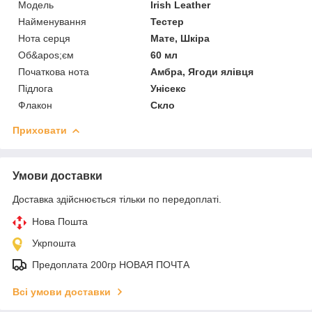
Мoдель
Irish Leather
Найменування
Тестер
Нота серця
Мате, Шкіра
Об&apos;єм
60 мл
Початкова нота
Амбра, Ягоди ялівця
Підлога
Унісекс
Флакон
Скло
Приховати
Умови доставки
Доставка здійснюється тільки по передоплаті.
Нова Пошта
Укрпошта
Предоплата 200гр НОВАЯ ПОЧТА
Всі умови доставки