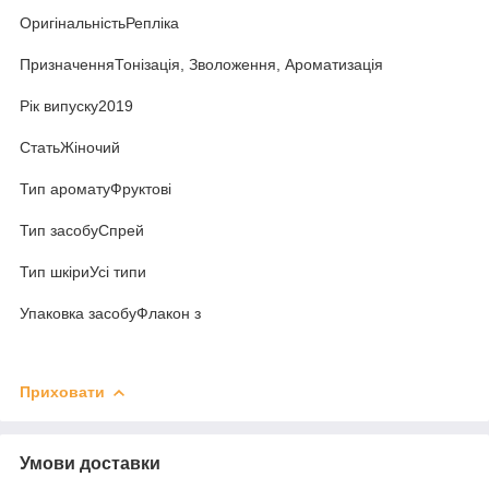
ОригінальністьРепліка
ПризначенняТонізація, Зволоження, Ароматизація
Рік випуску2019
СтатьЖіночий
Тип ароматуФруктові
Тип засобуСпрей
Тип шкіриУсі типи
Упаковка засобуФлакон з
Приховати
Умови доставки