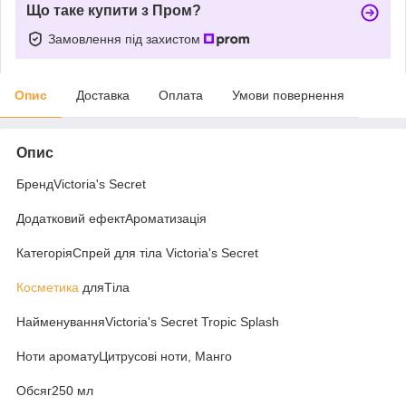
Що таке купити з Пром?
Замовлення під захистом
Опис
Доставка
Оплата
Умови повернення
Опис
БрендVictoria's Secret
Додатковий ефектАроматизація
КатегоріяСпрей для тіла Victoria's Secret
Косметика
дляТіла
НайменуванняVictoria's Secret Tropic Splash
Ноти ароматуЦитрусові ноти, Манго
Обсяг250 мл