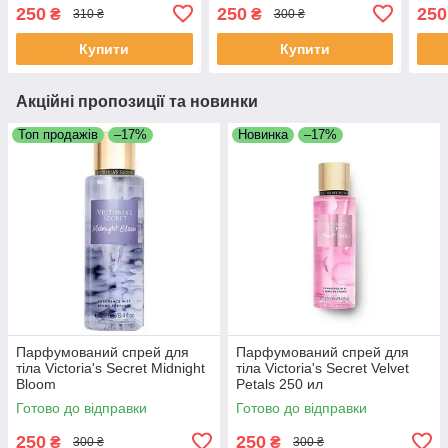
250 
250
250
250
₴
₴
310 ₴
300 ₴
Купити
Купити
Акційні пропозиції та новинки
Топ продажів
–17%
Новинка
–17%
Парфумований спрей для
Парфумований спрей для
тіла Victoria's Secret Midnight
тіла Victoria's Secret Velvet
Bloom
Petals 250 ил
Готово до відправки
Готово до відправки
250
250
₴
₴
300 ₴
300 ₴