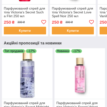
Парфумований спрей для
Парфумований спрей для
Пар
тіла Victoria's Secret Such
тіла Victoria's Secret Love
тіла 
a Flirt 250 мл
Spell Noir 250 мл
Vani
250
250
250
₴
₴
300 ₴
300 ₴
Купити
Купити
Акційні пропозиції та новинки
Топ продажів
–17%
Новинка
–17%
Парфумований спрей для
Парфумований спрей для
тіла Victoria's Secret Midnight
тіла Victoria's Secret Velvet