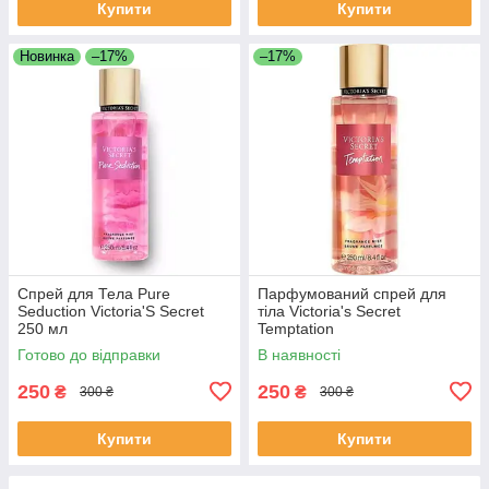
Купити
Купити
Новинка
–17%
–17%
Спрей для Тела Pure
Парфумований спрей для
Seduction Victoria'S Secret
тіла Victoria's Secret
250 мл
Temptation
Готово до відправки
В наявності
250
250
₴
₴
300 ₴
300 ₴
Купити
Купити