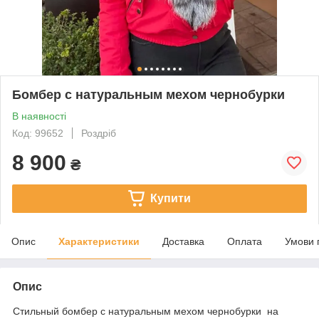
Бомбер с натуральным мехом чернобурки
В наявності
Код: 99652
Роздріб
8 900
₴
Купити
Опис
Характеристики
Доставка
Оплата
Умови 
Опис
Стильный бомбер с натуральным мехом чернобурки на