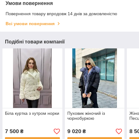
Умови повернення
Повернення товару впродовж 14 днів за домовленістю
Всі умови повернення
Подібні товари компанії
Біла куртка з хутром норки
Пуховик жіночий із
Жіно
чорнобуркою
Пес
7 500
9 020
8 5
₴
₴