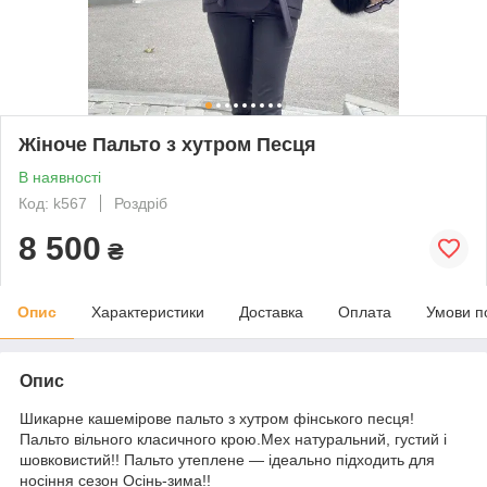
Жіноче Пальто з хутром Песця
В наявності
Код: k567
Роздріб
8 500
₴
Опис
Характеристики
Доставка
Оплата
Умови п
Опис
Шикарне кашемірове пальто з хутром фінського песця!
Пальто вільного класичного крою.Мех натуральний, густий і
шовковистий!! Пальто утеплене — ідеально підходить для
носіння сезон Осінь-зима!!