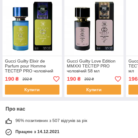
Gucci Guilty Elixir de
Gucci Guilty Love Edition
Gucc
Parfum pour Homme
MMXXI ТЕСТЕР PRO
ТЕСТ
ТЕСТЕР PRO чоловічий
чоловічий 58 мл
мл
58 мл
190
190
196
₴
₴
202 ₴
202 ₴
Купити
Купити
Про нас
96% позитивних з 507 відгуків за рік
Працює з 14.12.2021