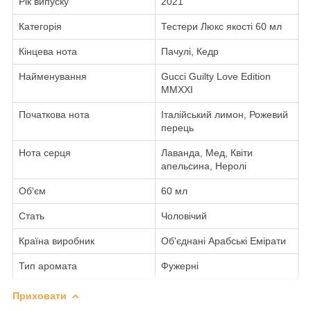
Рік випуску
2021
Категорія
Тестери Люкс якості 60 мл
Кінцева нота
Пачулі, Кедр
Найменування
Gucci Guilty Love Edition
MMXXI
Початкова нота
Італійський лимон, Рожевий
перець
Нота серця
Лаванда, Мед, Квіти
апельсина, Неролі
Об'єм
60 мл
Стать
Чоловічий
Країна виробник
Об'єднані Арабські Емірати
Тип аромата
Фужерні
Приховати