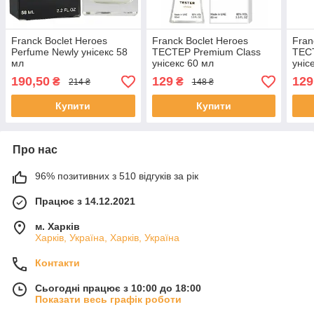
Franck Boclet Heroes
Franck Boclet Heroes
Fran
Perfume Newly унісекс 58
ТЕСТЕР Premium Class
ТЕС
мл
унісекс 60 мл
уніс
190,50
129
129
₴
₴
214 ₴
148 ₴
Купити
Купити
Про нас
96% позитивних з 510 відгуків за рік
Працює з 14.12.2021
м. Харків
Харків, Україна, Харків, Україна
Контакти
Сьогодні працює з 10:00 до 18:00
Показати весь графік роботи