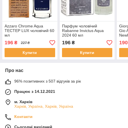
Azzaro Chrome Aqua
Парфум чоловічий
Gior
ТЕСТЕР LUX чоловічий 60
Rabanne Invictus Aqua
Gio 
мл
2024 60 мл
Newl
196
196
190
₴
₴
227 ₴
Купити
Купити
Про нас
96% позитивних з 507 відгуків за рік
Працює з 14.12.2021
м. Харків
Харків, Україна, Харків, Україна
Контакти
Сьогодні вихідний