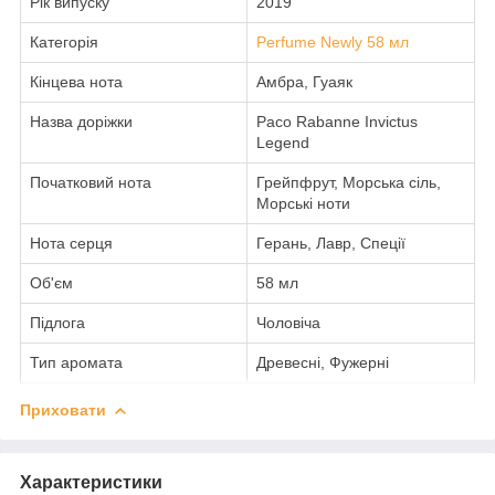
Рік випуску
2019
Категорія
Perfume Newly 58 мл
Кінцева нота
Амбра, Гуаяк
Назва доріжки
Paco Rabanne Invictus
Legend
Початковий нота
Грейпфрут, Морська сіль,
Морські ноти
Нота серця
Герань, Лавр, Спеції
Об'єм
58 мл
Підлога
Чоловіча
Тип аромата
Древесні, Фужерні
Приховати
Характеристики