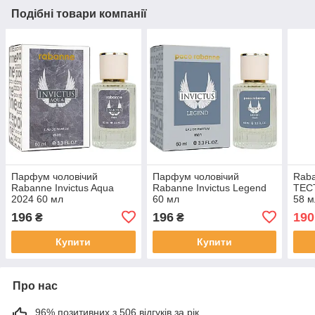
Подібні товари компанії
Парфум чоловічий
Парфум чоловічий
Raba
Rabanne Invictus Aqua
Rabanne Invictus Legend
ТЕС
2024 60 мл
60 мл
58 м
196
196
190
₴
₴
Купити
Купити
Про нас
96% позитивних з 506 відгуків за рік