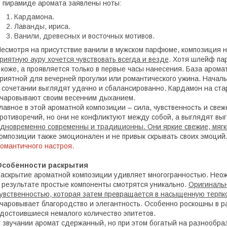
 пирамиде аромата заявлены ноты:
Кардамона.
Лаванды, ириса.
Ванили, древесных и восточных мотивов.
есмотря на присутствие ванили в мужском парфюме, композиция н
риятную ауру хочется чувствовать всегда и везде
. Хотя шлейф па
 коже, а проявляется только в первые часы нанесения. База аром
риятной для вечерней прогулки или романтического ужина. Началь
 сочетании выглядят удачно и сбалансированно. Кардамон на стар
чаровывают своим весенним дыханием.
лавное в этой ароматной композиции – сила, чувственность и свеж
ротиворечий, но они не конфликтуют между собой, а выглядят в
дновременно современны и традиционны. Они яркие свежие, мягк
омпозиции также эмоционален и не привык скрывать своих эмоций
омантичного настроя.
Особенности раскрытия
аскрытие ароматной композиции удивляет многогранностью. Нео
 результате простые компоненты смотрятся уникально.
Оригинальн
увственностью, которая затем превращается в насыщенную терпко
чаровывает благородство и элегантность. Особенно роскошны в 
достоившиеся немалого количество эпитетов.
 звучании аромат сдержанный, но при этом богатый на разнообр