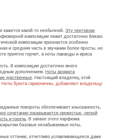
е кажется какой-то необычной.
Эту чертовски
рфюмерной композиции лежит достаточно близко
атической композиции признается особенно
ная и средняя часть в звучании более просты, но
те приятно горчит, а ноты лаванды и ириса
есть. В композиции достаточно много
ыгодным дополнением.
Ноты аромата
ие чувственные
. Настоящий владелец этой
.
Ноты букета гармоничны, добавляют владельцу
жиданные повороты обеспечивают изысканность,
ое сочетание раскрывается свежестью, легкой
сть и горечь
. В запахе этого парфюма
раскрытии базовые незабываемые ноты,
азные оттенки, отчетливо уславливающееся даже