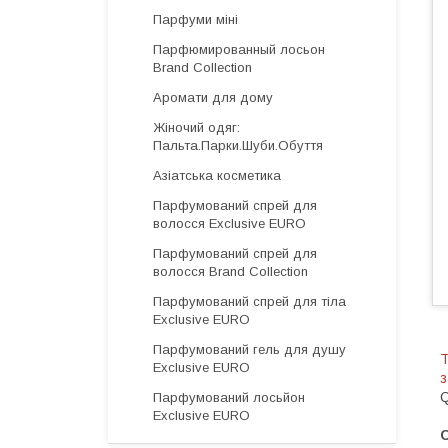
Парфуми міні
Парфюмированный лосьон
Brand Collection
Аромати для дому
Жіночий одяг:
Пальта.Парки.Шуби.Обуття
Азіатська косметика
Парфумований спрей для
волосся Exclusive EURO
Парфумований спрей для
волосся Brand Collection
Парфумований спрей для тіла
Exclusive EURO
Парфумований гель для душу
Т
Exclusive EURO
з
Q
Парфумований лосьйон
Exclusive EURO