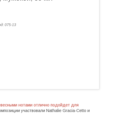
од:
075-13
евесными нотами отлично подойдет для
мпозиции участвовали Nathalie Gracia-Cetto и